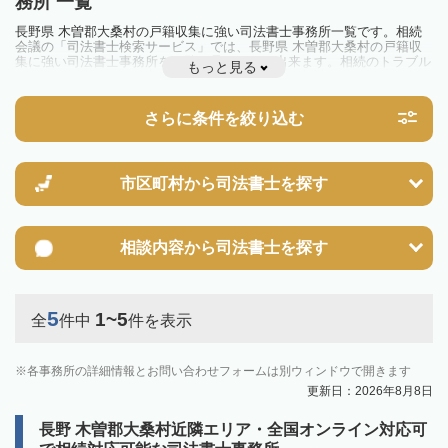
務所 一覧
長野県 木曽郡大桑村の戸籍収集に強い司法書士事務所一覧です。相続
会議の「司法書士検索サービス」では、長野県 木曽郡大桑村の戸籍収
集に強い司法書士事務所を一覧で見ることが出来ます。相続のトラブル
もっと見る
やお悩みを抱えている方は一度近隣の司法書士に相談してみましょう。
さらに条件を絞り込む
市区町村から
司法書士を探す
相談内容から
司法書士を探す
5
1~5
全
件中
件を表示
各事務所の詳細情報とお問い合わせフォームは別ウィンドウで開きます
更新日：2026年8月8日
長野 木曽郡大桑村近隣エリア・全国オンライン対応可