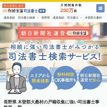
月間閲覧件数
朝日新聞社運営
200万
超
遺産相続 司法書士検索
長野県 遺産相続 司法書士
木曽郡大桑村 
長野県 木曽郡大桑村の戸籍収集に強い司法書士事