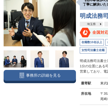
丁寧に解決いた
明成法務司
埼玉県
全国対
在籍数10名以上
女性司法書士在籍
明成法務司法書士
1分の位置にある
営業しており、電話
事務所の詳細を見る
最寄駅
東武
所在地
〒3
尾崎