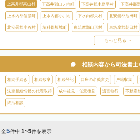
上高井郡高山村
下高井郡山ノ内町
下高井郡木島平村
下高井郡
上水内郡信濃町
上水内郡小川村
下水内郡栄村
北安曇郡池田町
北安曇郡小谷村
埴科郡坂城町
東筑摩郡山形村
東筑摩郡朝日村
東筑摩郡生坂村
小県郡長和町
小県郡青木村
北佐久郡軽井沢町
もっと見る
南佐久郡佐久穂町
南佐久郡川上村
南佐久郡小海町
南佐久郡南
諏訪郡下諏訪町
諏訪郡富士見町
諏訪郡原村
木曽郡木曽町
相談内容から
司法書士
木曽郡大桑村
木曽郡木祖村
木曽郡王滝村
上伊那郡箕輪町
相続手続き
相続放棄
相続登記
口座の名義変更
戸籍収集
上伊那郡南箕輪村
上伊那郡飯島町
上伊那郡中川村
下伊那郡高
法定相続情報の代理取得
成年後見・任意後見
遺言執行
不動産
下伊那郡阿智村
下伊那郡喬木村
下伊那郡阿南町
下伊那郡下條
終活相談
下伊那郡大鹿村
下伊那郡根羽村
下伊那郡売木村
下伊那郡平谷
5
1~5
全
件中
件を表示