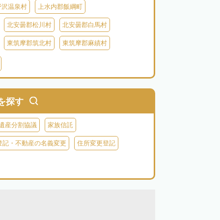
野沢温泉村
上水内郡飯綱町
北安曇郡松川村
北安曇郡白馬村
東筑摩郡筑北村
東筑摩郡麻績村
北佐久郡御代田町
北佐久郡立科町
牧村
南佐久郡南相木村
南佐久郡北相木村
木曽郡上松町
木曽郡南木曽町
を探す
上伊那郡辰野町
上伊那郡宮田村
遺産分割協議
家族信託
森町
下伊那郡松川町
下伊那郡豊丘村
登記・不動産の名義変更
住所変更登記
村
下伊那郡泰阜村
下伊那郡天龍村
村