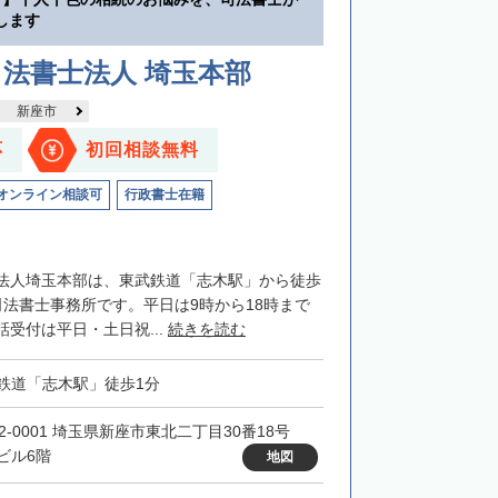
します
法書士法人 埼玉本部
新座市
応
初回相談無料
オンライン相談可
行政書士在籍
法人埼玉本部は、東武鉄道「志木駅」から徒歩
司法書士事務所です。平日は9時から18時まで
受付は平日・土日祝...
続きを読む
鉄道「志木駅」徒歩1分
52-0001 埼玉県新座市東北二丁目30番18号
ビル6階
地図