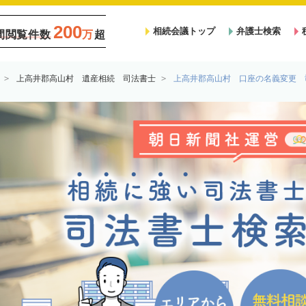
200
相続会議トップ
弁護士検索
間閲覧件数
万
超
上高井郡高山村 遺産相続 司法書士
上高井郡高山村 口座の名義変更 