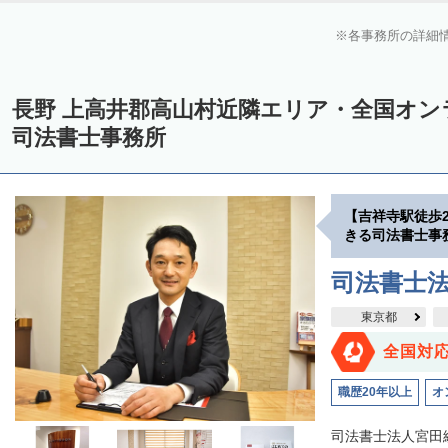
各事務所の詳細
長野 上高井郡高山村近隣エリア・全国オ
司法書士事務所
【吉祥寺駅徒歩
きる司法書士事
司法書士
東京都
全国対
職歴20年以上
オ
司法書士法人宮田