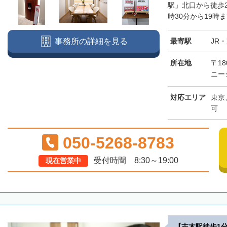
駅」北口から徒歩
時30分から19時
最寄駅
JR
事務所の詳細を見る
所在地
〒18
ニー
対応エリア
東京
可
050-5268-8783
受付時間 8:30～19:00
現在営業中
【志木駅徒歩1