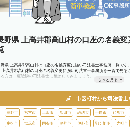
長野県 上高井郡高山村の口座の名義変
覧
長野県 上高井郡高山村の口座の名義変更に強い司法書士事務所一覧です
県 上高井郡高山村の口座の名義変更に強い司法書士事務所を一覧で見る
いる方は一度近隣の司法書士に相談してみましょう。
もっと見る
市区町村から
司法書士
長野市
松本市
上田市
飯田市
諏訪市
千曲市
須坂市
東御市
塩尻市
岡谷市
茅野市
伊那市
駒ヶ根市
大町市