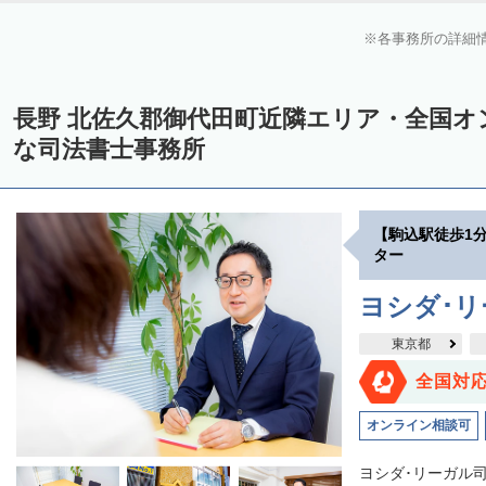
各事務所の詳細
長野 北佐久郡御代田町近隣エリア・全国オ
な司法書士事務所
【駒込駅徒歩1
ター
ヨシダ･
東京都
全国対
オンライン相談可
ヨシダ･リーガル