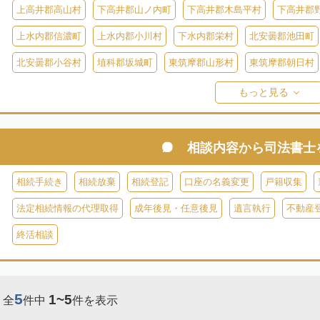
上高井郡高山村
下高井郡山ノ内町
下高井郡木島平村
下高井郡
上水内郡信濃町
上水内郡小川村
下水内郡栄村
北安曇郡池田町
北安曇郡小谷村
埴科郡坂城町
東筑摩郡山形村
東筑摩郡朝日村
東筑摩郡生坂村
小県郡長和町
小県郡青木村
北佐久郡軽井沢町
もっと見る
南佐久郡佐久穂町
南佐久郡川上村
南佐久郡小海町
南佐久郡南
諏訪郡下諏訪町
諏訪郡富士見町
諏訪郡原村
木曽郡木曽町
相談内容から
司法書士
木曽郡大桑村
木曽郡木祖村
木曽郡王滝村
上伊那郡箕輪町
相続手続き
相続放棄
相続登記
口座の名義変更
戸籍収集
上伊那郡南箕輪村
上伊那郡飯島町
上伊那郡中川村
下伊那郡高
法定相続情報の代理取得
成年後見・任意後見
遺言執行
不動産
下伊那郡阿智村
下伊那郡喬木村
下伊那郡阿南町
下伊那郡下條
終活相談
下伊那郡大鹿村
下伊那郡根羽村
下伊那郡売木村
下伊那郡平谷
5
1~5
全
件中
件を表示