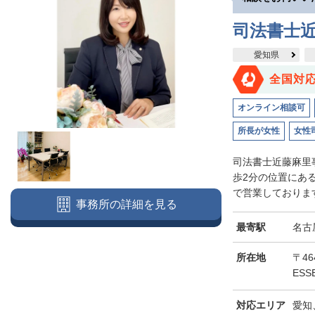
司法書士
愛知県
全国対
オンライン相談可
所長が女性
女性
司法書士近藤麻里
歩2分の位置にあ
で営業しております
事務所の詳細を見る
最寄駅
名古
所在地
〒46
ESS
対応エリア
愛知