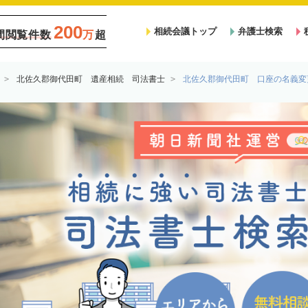
200
相続会議トップ
弁護士検索
間閲覧件数
万
超
北佐久郡御代田町 遺産相続 司法書士
北佐久郡御代田町 口座の名義変