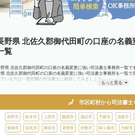
長野県 北佐久郡御代田町の口座の名義
一覧
長野県 北佐久郡御代田町の口座の名義変更に強い司法書士事務所一覧で
野県 北佐久郡御代田町の口座の名義変更に強い司法書士事務所を一覧で
えている方は一度近隣の司法書士に相談してみましょう。
もっと見る
市区町村から
司法書士
長野市
松本市
上田市
飯田市
諏訪市
千曲市
須坂市
東御市
塩尻市
岡谷市
茅野市
伊那市
駒ヶ根市
大町市