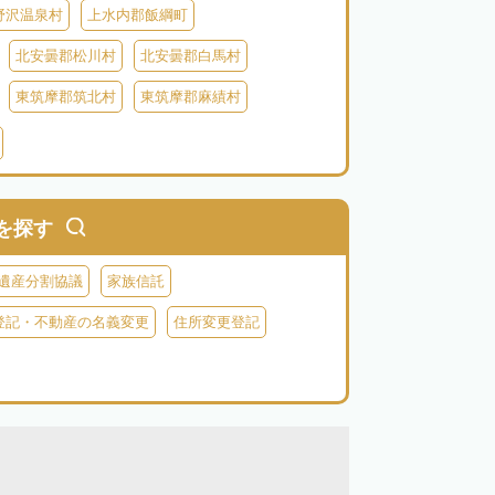
野沢温泉村
上水内郡飯綱町
北安曇郡松川村
北安曇郡白馬村
東筑摩郡筑北村
東筑摩郡麻績村
北佐久郡御代田町
北佐久郡立科町
牧村
南佐久郡南相木村
南佐久郡北相木村
木曽郡上松町
木曽郡南木曽町
を探す
上伊那郡辰野町
上伊那郡宮田村
遺産分割協議
家族信託
森町
下伊那郡松川町
下伊那郡豊丘村
登記・不動産の名義変更
住所変更登記
村
下伊那郡泰阜村
下伊那郡天龍村
村