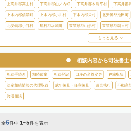
上高井郡高山村
下高井郡山ノ内町
下高井郡木島平村
下高井郡
上水内郡信濃町
上水内郡小川村
下水内郡栄村
北安曇郡池田町
北安曇郡小谷村
埴科郡坂城町
東筑摩郡山形村
東筑摩郡朝日村
東筑摩郡生坂村
小県郡長和町
小県郡青木村
北佐久郡軽井沢町
もっと見る
南佐久郡佐久穂町
南佐久郡川上村
南佐久郡小海町
南佐久郡南
諏訪郡下諏訪町
諏訪郡富士見町
諏訪郡原村
木曽郡木曽町
相談内容から
司法書士
上伊那郡箕輪町
木曽郡大桑村
木曽郡木祖村
木曽郡王滝村
上
相続手続き
相続放棄
相続登記
口座の名義変更
戸籍収集
上伊那郡南箕輪村
上伊那郡飯島町
上伊那郡中川村
下伊那郡高
法定相続情報の代理取得
成年後見・任意後見
遺言執行
不動産
下伊那郡阿智村
下伊那郡喬木村
下伊那郡阿南町
下伊那郡下條
終活相談
下伊那郡大鹿村
下伊那郡根羽村
下伊那郡売木村
下伊那郡平谷
5
1~5
全
件中
件を表示