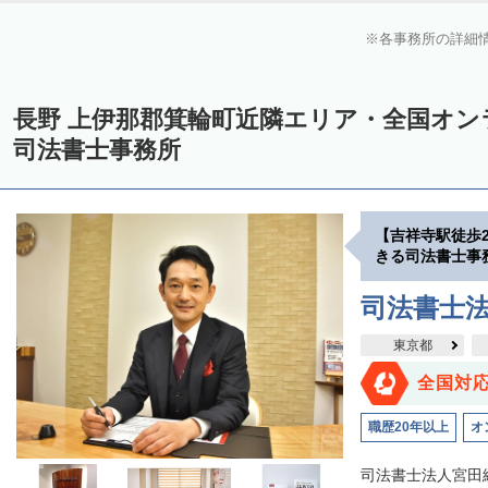
各事務所の詳細
長野 上伊那郡箕輪町近隣エリア・全国オ
司法書士事務所
【吉祥寺駅徒歩
きる司法書士事
司法書士
東京都
全国対
職歴20年以上
オ
司法書士法人宮田