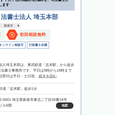
します
法書士法人 埼玉本部
新座市
応
初回相談無料
オンライン相談可
行政書士在籍
法人埼玉本部は、東武鉄道「志木駅」から徒歩
司法書士事務所です。平日は9時から18時まで
受付は平日・土日祝...
続きを読む
鉄道「志木駅」徒歩1分
52-0001 埼玉県新座市東北二丁目30番18号
ビル6階
地図