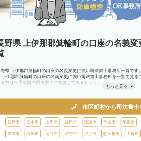
長野県 上伊那郡箕輪町の口座の名義変
覧
長野県 上伊那郡箕輪町の口座の名義変更に強い司法書士事務所一覧です
県 上伊那郡箕輪町の口座の名義変更に強い司法書士事務所を一覧で見る
いる方は一度近隣の司法書士に相談してみましょう。
もっと見る
市区町村から
司法書士
長野市
松本市
上田市
飯田市
諏訪市
千曲市
須坂市
東御市
塩尻市
岡谷市
茅野市
伊那市
駒ヶ根市
大町市