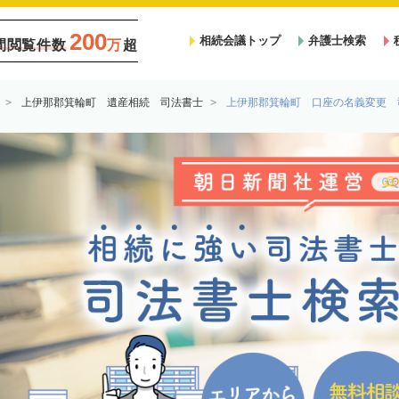
200
相続会議トップ
弁護士検索
間閲覧件数
万
超
上伊那郡箕輪町 遺産相続 司法書士
上伊那郡箕輪町 口座の名義変更 