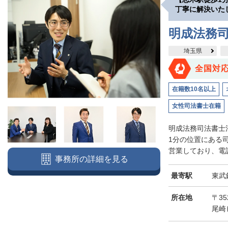
丁寧に解決いた
明成法務司
埼玉県
全国対
在籍数10名以上
女性司法書士在籍
明成法務司法書士
1分の位置にある
営業しており、電話
事務所の詳細を見る
最寄駅
東武
所在地
〒3
尾崎