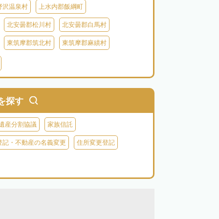
野沢温泉村
上水内郡飯綱町
北安曇郡松川村
北安曇郡白馬村
東筑摩郡筑北村
東筑摩郡麻績村
北佐久郡御代田町
北佐久郡立科町
牧村
南佐久郡南相木村
南佐久郡北相木村
木曽郡上松町
木曽郡南木曽町
を探す
伊那郡辰野町
上伊那郡宮田村
遺産分割協議
家族信託
森町
下伊那郡松川町
下伊那郡豊丘村
登記・不動産の名義変更
住所変更登記
村
下伊那郡泰阜村
下伊那郡天龍村
村