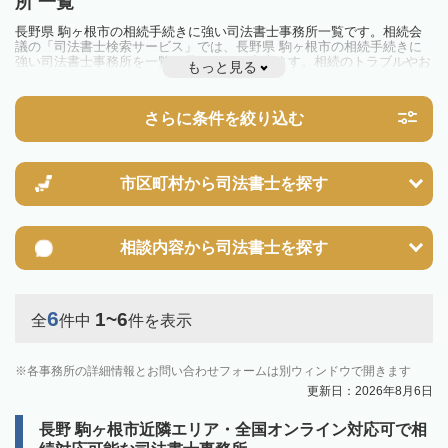
所 一覧
長野県 駒ヶ根市の相続手続きに強い司法書士事務所一覧です。相続会
議の「司法書士検索サービス」では、長野県 駒ヶ根市の相続手続きに
強い司法書士事務所を一覧で見ることが出来ます。相続のトラブルやお
もっと見る
悩みを抱えている方は一度近隣の司法書士に相談してみましょう。
さらに条件を絞り込む
市区町村から
司法書士を探す
相談内容から
司法書士を探す
6
1~6
全
件中
件を表示
各事務所の詳細情報とお問い合わせフォームは別ウィンドウで開きます
更新日：2026年8月6日
長野 駒ヶ根市近隣エリア・全国オンライン対応可で相