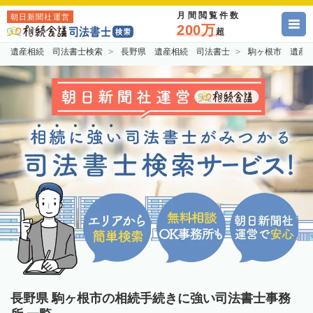
月間閲覧件数
朝日新聞社運営
200万
超
遺産相続 司法書士検索
長野県 遺産相続 司法書士
駒ヶ根市 遺産
長野県 駒ヶ根市の相続手続きに強い司法書士事務