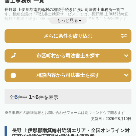
書士事務所 一覧
長野県 上伊那郡南箕輪村の相続手続きに強い司法書士事務所一覧で
す。相続会議の「司法書士検索サービス」では、長野県 上伊那郡南箕
輪村の相続手続きに強い司法書士事務所を一覧で見ることが出来ます。
もっと見る
相続のトラブルやお悩みを抱えている方は一度近隣の司法書士に相談し
てみましょう。
さらに条件を絞り込む
市区町村から
司法書士を探す
相談内容から
司法書士を探す
6
1~6
全
件中
件を表示
各事務所の詳細情報とお問い合わせフォームは別ウィンドウで開きます
更新日：2026年8月10日
長野 上伊那郡南箕輪村近隣エリア・全国オンライン対