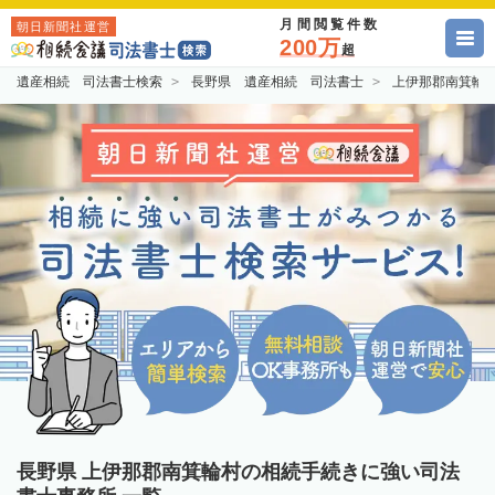
月間閲覧件数
朝日新聞社運営
200万
超
遺産相続 司法書士検索
長野県 遺産相続 司法書士
上伊那郡南箕輪
長野県 上伊那郡南箕輪村の相続手続きに強い司法