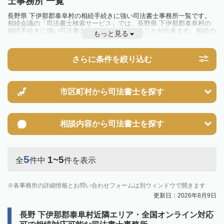
士事務所 一覧
長野県 下伊那郡泰阜村の相続手続きに強い司法書士事務所一覧です。
相続会議の「司法書士検索サービス」では、長野県 下伊那郡泰阜村の
相続手続きに強い司法書士事務所を一覧で見ることが出来ます。相続の
もっと見る
トラブルやお悩みを抱えている方は一度近隣の司法書士に相談してみま
しょう。
さらに条件を絞り込む
市区町村から
司法書士を探す
相談内容から
司法書士を探す
5
1~5
全
件中
件を表示
各事務所の詳細情報とお問い合わせフォームは別ウィンドウで開きます
更新日：2026年8月9日
長野 下伊那郡泰阜村近隣エリア・全国オンライン対応