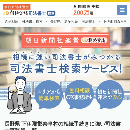
月間閲覧件数
朝日新聞社運営
200万
超
遺産相続 司法書士検索
長野県 遺産相続 司法書士
下伊那郡泰阜村
長野県 下伊那郡泰阜村の相続手続きに強い司法書