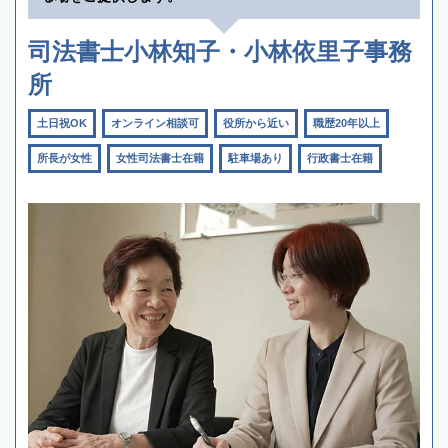
司法書士小林知子・小林依里子事務
所
土日祝OK
オンライン相談可
役所から近い
職歴20年以上
所長が女性
女性司法書士在籍
駐車場あり
行政書士在籍