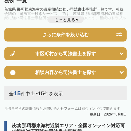
務所 一覧
茨城県 那珂郡東海村の遺産相続に強い司法書士事務所一覧です。相続
会議の「司法書士検索サービス」では、茨城県 那珂郡東海村の遺産相
続に強い司法書士事務所を一覧で見ることが出来ます。相続のトラブル
もっと見る
やお悩みを抱えている方は一度近隣の司法書士に相談してみましょう。
さらに条件を絞り込む
市区町村から
司法書士を探す
相談内容から
司法書士を探す
15
1~15
全
件中
件を表示
各事務所の詳細情報とお問い合わせフォームは別ウィンドウで開きます
更新日：2026年8月8日
茨城 那珂郡東海村近隣エリア・全国オンライン対応可