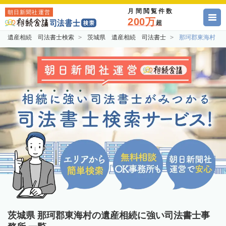
月間閲覧件数
朝日新聞社運営
200万
超
遺産相続 司法書士検索
茨城県 遺産相続 司法書士
那珂郡東海村 
茨城県 那珂郡東海村の遺産相続に強い司法書士事