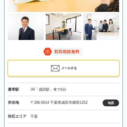
初回相談無料
メールする
最寄駅
JR「成田駅」車で6分
所在地
〒286-0014 千葉県成田市郷部1252
地図
対応エリア
千葉