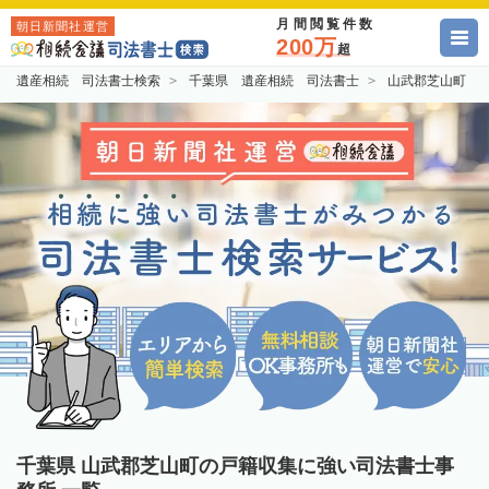
月間閲覧件数
朝日新聞社運営
200万
超
遺産相続 司法書士検索
千葉県 遺産相続 司法書士
山武郡芝山町 
千葉県 山武郡芝山町の戸籍収集に強い司法書士事