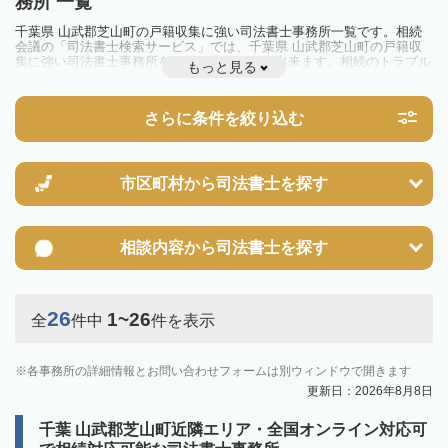
務所 一覧
千葉県 山武郡芝山町の戸籍収集に強い司法書士事務所一覧です。相続
会議の「司法書士検索サービス」では、千葉県 山武郡芝山町の戸籍収
集に強い司法書士事務所を一覧で見ることが出来ます。相続のトラブル
もっと見る
やお悩みを抱えている方は一度近隣の司法書士に相談してみましょう。
さらに条件を絞り込む
市区町村から
司法書士を探す
相談内容から
司法書士を探す
26
1~26
全
件中
件を表示
各事務所の詳細情報とお問い合わせフォームは別ウィンドウで開きます
更新日：2026年8月8日
千葉 山武郡芝山町近隣エリア・全国オンライン対応可