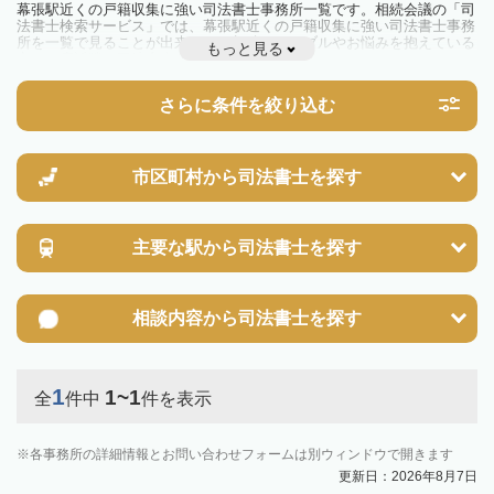
幕張駅近くの戸籍収集に強い司法書士事務所一覧です。相続会議の「司
法書士検索サービス」では、幕張駅近くの戸籍収集に強い司法書士事務
所を一覧で見ることが出来ます。相続のトラブルやお悩みを抱えている
もっと見る
方は一度近隣の司法書士に相談してみましょう。
さらに条件を絞り込む
市区町村から
司法書士を探す
主要な駅から
司法書士を探す
相談内容から
司法書士を探す
1
1~1
全
件中
件を表示
各事務所の詳細情報とお問い合わせフォームは別ウィンドウで開きます
更新日：2026年8月7日