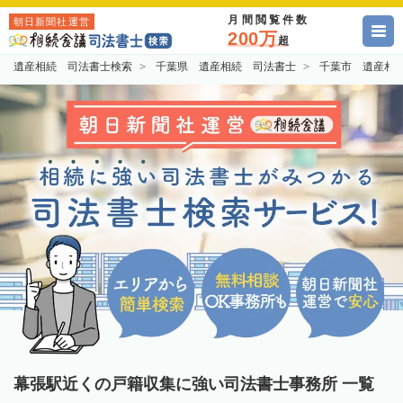
月間閲覧件数
朝日新聞社運営
200万
超
遺産相続 司法書士検索
千葉県 遺産相続 司法書士
千葉市 遺産相
幕張駅近くの戸籍収集に強い司法書士事務所 一覧