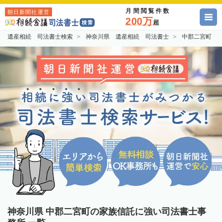
月間閲覧件数
朝日新聞社運営
200万
超
遺産相続 司法書士検索
神奈川県 遺産相続 司法書士
中郡二宮町 
神奈川県 中郡二宮町の家族信託に強い司法書士事