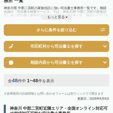
務所 一覧
神奈川県 中郡二宮町の家族信託に強い司法書士事務所一覧です。相続
会議の「司法書士検索サービス」では、神奈川県 中郡二宮町の家族信
託に強い司法書士事務所を一覧で見ることが出来ます。相続のトラブル
もっと見る
やお悩みを抱えている方は一度近隣の司法書士に相談してみましょう。
さらに条件を絞り込む
市区町村から
司法書士を探す
相談内容から
司法書士を探す
48
1~48
全
件中
件を表示
各事務所の詳細情報とお問い合わせフォームは別ウィンドウで開きます
更新日：2026年8月6日
神奈川 中郡二宮町近隣エリア・全国オンライン対応可