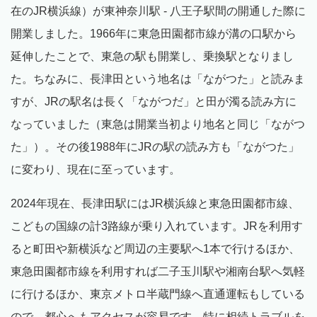
在のJR横浜線）が東神奈川駅 - 八王子駅間の開通した際に
開業しました。1966年に東急田園都市線が溝の口駅から
延伸したことで、東急の駅も開業し、乗換駅となりまし
た。ちなみに、長津田という地名は「ながつた」と読みま
すが、JRの駅名は長く「ながつだ」と田が濁る読み方に
なっていました（東急は開業当初より地名と同じ「ながつ
た」）。その後1988年にJRの駅の読み方も「ながつた」
に変わり、現在に至っています。
2024年現在、長津田駅にはJR横浜線と東急田園都市線、
こどもの国線の計3路線が乗り入れています。JRを利用す
ると町田や新横浜など周辺の主要駅へ1本で行けるほか、
東急田園都市線を利用すれば二子玉川駅や湘南台駅へ気軽
に行けるほか、東京メトロ半蔵門線へ直通運転もしている
ので、都心へもアクセスが容易です。特に相続トラブルを