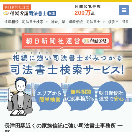
月間閲覧件数
朝日新聞社運営
200万
超
遺産相続 司法書士検索
神奈川県 遺産相続 司法書士
横浜市 遺産
長津田駅近くの家族信託に強い司法書士事務所 一