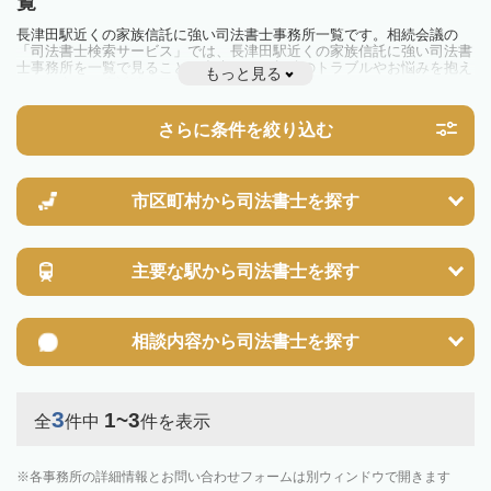
覧
長津田駅近くの家族信託に強い司法書士事務所一覧です。相続会議の
「司法書士検索サービス」では、長津田駅近くの家族信託に強い司法書
士事務所を一覧で見ることが出来ます。相続のトラブルやお悩みを抱え
もっと見る
ている方は一度近隣の司法書士に相談してみましょう。
さらに条件を絞り込む
市区町村から
司法書士を探す
主要な駅から
司法書士を探す
相談内容から
司法書士を探す
3
1~3
全
件中
件を表示
各事務所の詳細情報とお問い合わせフォームは別ウィンドウで開きます