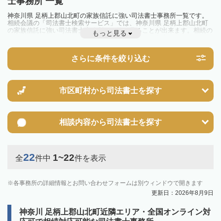
士事務所 一覧
神奈川県 足柄上郡山北町の家族信託に強い司法書士事務所一覧です。
相続会議の「司法書士検索サービス」では、神奈川県 足柄上郡山北町
の家族信託に強い司法書士事務所を一覧で見ることが出来ます。相続の
もっと見る
トラブルやお悩みを抱えている方は一度近隣の司法書士に相談してみま
しょう。
さらに条件を絞り込む
市区町村から
司法書士を探す
相談内容から
司法書士を探す
22
1~22
全
件中
件を表示
各事務所の詳細情報とお問い合わせフォームは別ウィンドウで開きます
更新日：2026年8月9日
神奈川 足柄上郡山北町近隣エリア・全国オンライン対