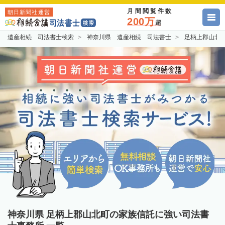
月間閲覧件数
朝日新聞社運営
200万
超
遺産相続 司法書士検索
神奈川県 遺産相続 司法書士
足柄上郡山北
神奈川県 足柄上郡山北町の家族信託に強い司法書