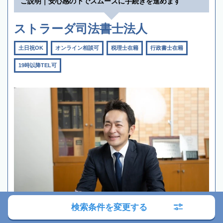
ご説明｜安心感の下でスムーズに手続きを進めます
ストラーダ司法書士法人
土日祝OK
オンライン相談可
税理士在籍
行政書士在籍
19時以降TEL可
検索条件を変更する