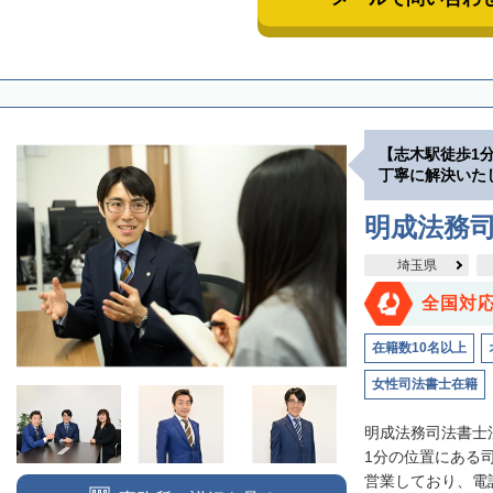
【志木駅徒歩1
丁寧に解決いた
明成法務司
埼玉県
全国対
在籍数10名以上
女性司法書士在籍
明成法務司法書士
1分の位置にある
営業しており、電話