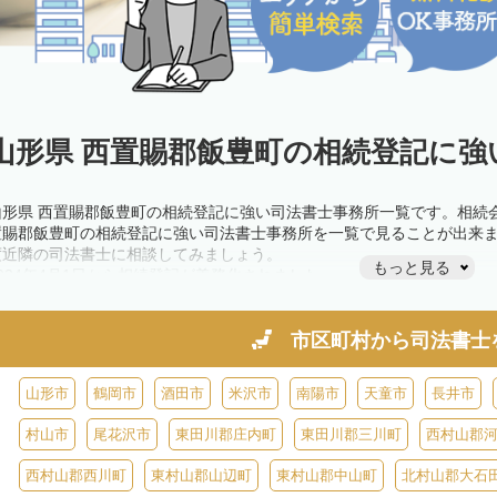
山形県 西置賜郡飯豊町の相続登記に強
山形県 西置賜郡飯豊町の相続登記に強い司法書士事務所一覧です。相続
置賜郡飯豊町の相続登記に強い司法書士事務所を一覧で見ることが出来
度近隣の司法書士に相談してみましょう。
もっと見る
2024年4月1日から相続登記が義務化されました。
不動産を相続した場合、相続を知った日から3年以内に登記しないと、1
きが必要です。義務化前の相続も対象となるため注意しましょう。
相続登記は法律で定められており、司法書士に依頼すれば手間を省けま
市区町村から
司法書士
また、義務化に伴い、相続人申告登記制度が創設されました。遺産分割
制度の活用を検討しましょう。司法書士への相談も可能です。
山形市
鶴岡市
酒田市
米沢市
南陽市
天童市
長井市
村山市
尾花沢市
東田川郡庄内町
東田川郡三川町
西村山郡
西村山郡西川町
東村山郡山辺町
東村山郡中山町
北村山郡大石