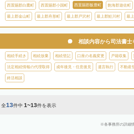
西置賜郡飯豊町
西置賜郡白鷹町
西置賜郡小国町
飽海郡遊佐町
最上郡金山町
最上郡舟形町
最上郡戸沢村
最上郡鮭川村
最
相談内容から
司法書士
相続手続き
相続放棄
相続登記
口座の名義変更
戸籍収集
法定相続情報の代理取得
成年後見・任意後見
遺言執行
不動産
終活相談
13
1~13
全
件中
件を表示
各事務所の詳細