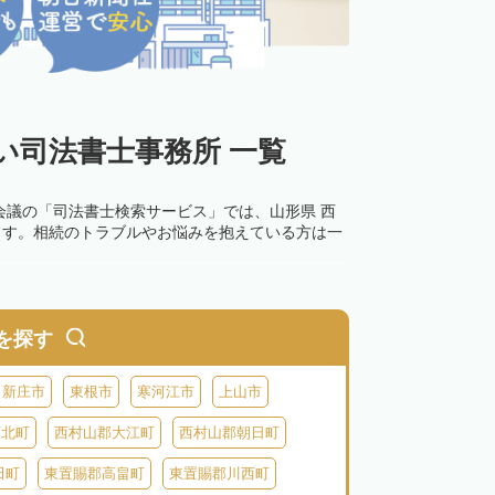
い司法書士事務所 一覧
会議の「司法書士検索サービス」では、山形県 西
ます。相続のトラブルやお悩みを抱えている方は一
0万円以下の過料が科せられるため、速やかな手続
す。その他の相続手続きも任せることが可能です。
を探す
の話し合いがまとまらず登記できない場合は、この
新庄市
東根市
寒河江市
上山市
河北町
西村山郡大江町
西村山郡朝日町
田町
東置賜郡高畠町
東置賜郡川西町