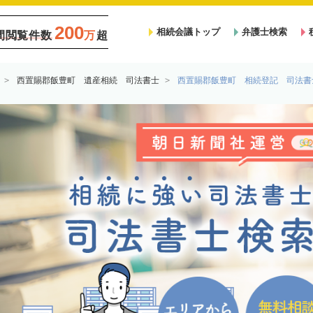
200
相続会議トップ
弁護士検索
間閲覧件数
万
超
西置賜郡飯豊町 遺産相続 司法書士
西置賜郡飯豊町 相続登記 司法書