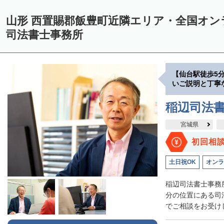
山形 西置賜郡飯豊町近隣エリア・全国オ
司法書士事務所
【仙台駅徒歩5
いご説明と丁寧
稲辺司法
宮城県
初回相
土日祝OK
オンラ
稲辺司法書士事務
分の位置にある司
でご相談をお受けし