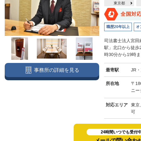
東京都
全国対
職歴20年以上
オ
司法書士法人宮田
駅」北口から徒歩
時30分から19時
最寄駅
JR
事務所の詳細を見る
所在地
〒18
ニー
対応エリア
東京
可
24時間いつでも受付
メールで問い合わ