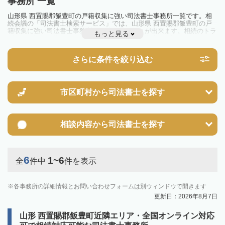
事務所 一覧
山形県 西置賜郡飯豊町の戸籍収集に強い司法書士事務所一覧です。相
続会議の「司法書士検索サービス」では、山形県 西置賜郡飯豊町の戸
籍収集に強い司法書士事務所を一覧で見ることが出来ます。相続のトラ
もっと見る
ブルやお悩みを抱えている方は一度近隣の司法書士に相談してみましょ
う。
さらに条件を絞り込む
市区町村から
司法書士を探す
相談内容から
司法書士を探す
6
1~6
全
件中
件を表示
各事務所の詳細情報とお問い合わせフォームは別ウィンドウで開きます
更新日：2026年8月7日
山形 西置賜郡飯豊町近隣エリア・全国オンライン対応