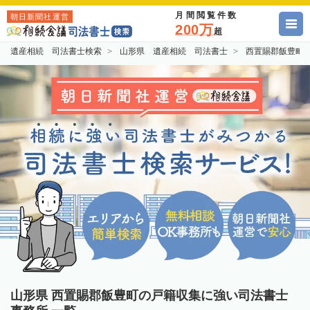
月間閲覧件数
朝日新聞社運営
200万
超
遺産相続 司法書士検索
山形県 遺産相続 司法書士
西置賜郡飯豊町
山形県 西置賜郡飯豊町の戸籍収集に強い司法書士