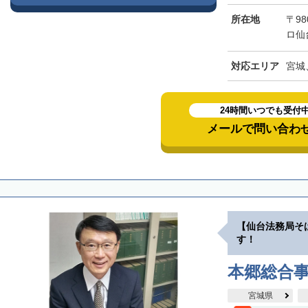
所在地
〒98
ロ仙
対応エリア
宮城
24時間いつでも受付
メールで問い合わ
【仙台法務局そ
す！
本郷総合
宮城県