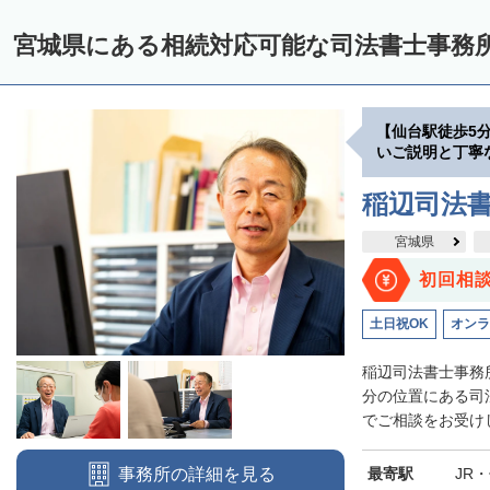
宮城県にある相続対応可能な司法書士事務
【仙台駅徒歩5
いご説明と丁寧
稲辺司法
宮城県
初回相
土日祝OK
オンラ
稲辺司法書士事務
分の位置にある司
でご相談をお受けし
最寄駅
JR
事務所の詳細を見る