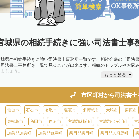
宮城県の相続手続きに強い司法書士事務
宮城県の相続手続きに強い司法書士事務所一覧です。相続会議の「司法
い司法書士事務所を一覧で見ることが出来ます。相続のトラブルやお悩
みましょう。
もっと見る
市区町村から
司法書士
仙台市
石巻市
名取市
塩竈市
多賀城市
大崎市
栗原市
東松島市
角田市
白石市
宮城郡利府町
宮城郡七ヶ浜町
宮
加美郡加美町
加美郡色麻町
柴田郡柴田町
柴田郡大河原町