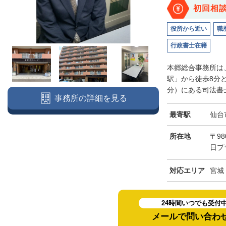
初回相
役所から近い
職
行政書士在籍
本郷総合事務所は
駅」から徒歩8分
分）にある司法書士
事務所の詳細を見る
最寄駅
仙台
所在地
〒98
日プ
対応エリア
宮城
24時間いつでも受付
メールで問い合わ