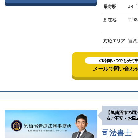
最寄駅
JR
所在地
〒98
対応エリア
宮城
24時間いつでも受付
メールで問い合わ
【気仙沼市の司
るご不安・お悩
司法書士