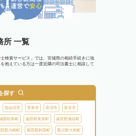
所 一覧
書士検索サービス」では、宮城県の相続手続きに強
みを抱えている方は一度近隣の司法書士に相談して
を探す
気仙沼市
登米市
岩沼市
富谷市
城郡松島町
遠田郡美里町
遠田郡涌谷町
柴田郡川崎町
柴田郡村田町
黒川郡大和町