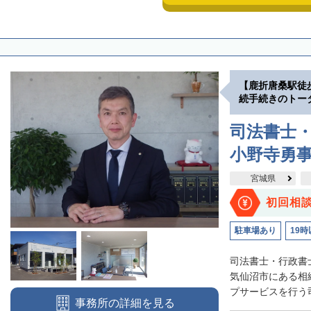
【鹿折唐桑駅徒
続手続きのトー
司法書士
小野寺勇
宮城県
初回相
駐車場あり
19時
司法書士・行政書
気仙沼市にある相
プサービスを行う司
事務所の詳細を見る