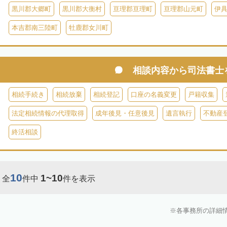
黒川郡大郷町
黒川郡大衡村
亘理郡亘理町
亘理郡山元町
伊
本吉郡南三陸町
牡鹿郡女川町
相談内容から
司法書士
相続手続き
相続放棄
相続登記
口座の名義変更
戸籍収集
法定相続情報の代理取得
成年後見・任意後見
遺言執行
不動産
終活相談
10
1~10
全
件中
件を表示
各事務所の詳細