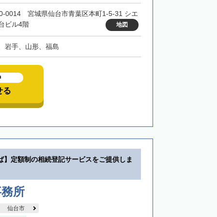
0-0014 宮城県仙台市青葉区本町1-5-31 シエ
台ビル4階
地図
、岩手、山形、福島
中
せる
ば】定額制の相続登記サービスをご提供しま
事務所
仙台市