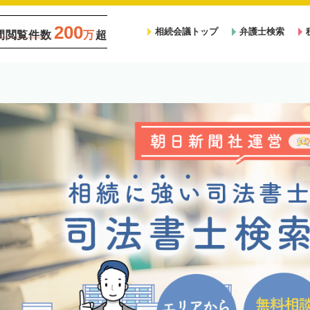
200
相続会議トップ
弁護士検索
間閲覧件数
万
超