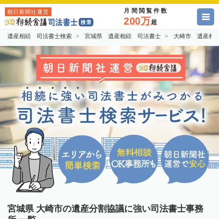
月間閲覧件数
朝日新聞社運営
200万
超
遺産相続 司法書士検索
宮城県 遺産相続 司法書士
大崎市 遺産相
宮城県 大崎市の遺産分割協議に強い司法書士事務