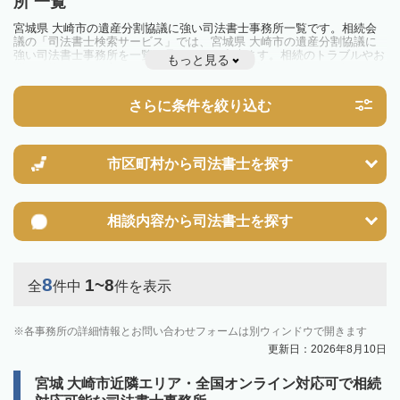
所 一覧
宮城県 大崎市の遺産分割協議に強い司法書士事務所一覧です。相続会
議の「司法書士検索サービス」では、宮城県 大崎市の遺産分割協議に
強い司法書士事務所を一覧で見ることが出来ます。相続のトラブルやお
もっと見る
悩みを抱えている方は一度近隣の司法書士に相談してみましょう。
さらに条件を絞り込む
市区町村から
司法書士を探す
相談内容から
司法書士を探す
8
1~8
全
件中
件を表示
各事務所の詳細情報とお問い合わせフォームは別ウィンドウで開きます
更新日：2026年8月10日
宮城 大崎市近隣エリア・全国オンライン対応可で相続