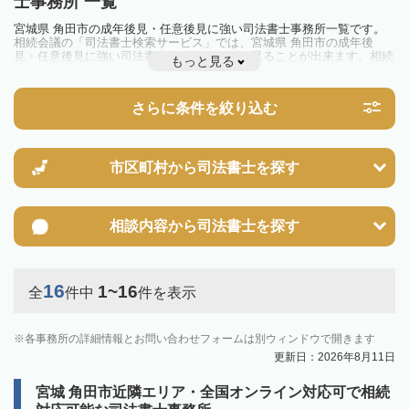
士事務所 一覧
宮城県 角田市の成年後見・任意後見に強い司法書士事務所一覧です。
相続会議の「司法書士検索サービス」では、宮城県 角田市の成年後
見・任意後見に強い司法書士事務所を一覧で見ることが出来ます。相続
もっと見る
のトラブルやお悩みを抱えている方は一度近隣の司法書士に相談してみ
ましょう。
さらに条件を絞り込む
市区町村から
司法書士を探す
相談内容から
司法書士を探す
16
1~16
全
件中
件を表示
各事務所の詳細情報とお問い合わせフォームは別ウィンドウで開きます
更新日：2026年8月11日
宮城 角田市近隣エリア・全国オンライン対応可で相続