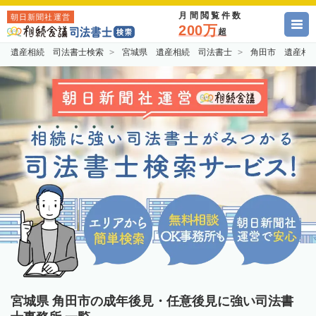
月間閲覧件数
朝日新聞社運営
200万
超
遺産相続 司法書士検索
宮城県 遺産相続 司法書士
角田市 遺産相
宮城県 角田市の成年後見・任意後見に強い司法書