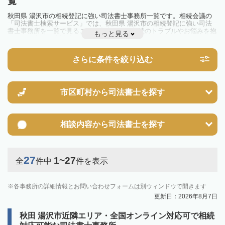
覧
秋田県 湯沢市の相続登記に強い司法書士事務所一覧です。相続会議の
「司法書士検索サービス」では、秋田県 湯沢市の相続登記に強い司法
書士事務所を一覧で見ることが出来ます。相続のトラブルやお悩みを抱
もっと見る
えている方は一度近隣の司法書士に相談してみましょう。
2024年4月1日から相続登記が義務化されました。
不動産を相続した場合、相続を知った日から3年以内に登記しないと、
さらに条件を絞り込む
10万円以下の過料が科せられるため、速やかな手続きが必要です。義務
化前の相続も対象となるため注意しましょう。
相続登記は法律で定められており、司法書士に依頼すれば手間を省けま
す。その他の相続手続きも任せることが可能です。
また、義務化に伴い、相続人申告登記制度が創設されました。遺産分割
市区町村から
司法書士を探す
の話し合いがまとまらず登記できない場合は、この制度の活用を検討し
ましょう。司法書士への相談も可能です。
相談内容から
司法書士を探す
27
1~27
全
件中
件を表示
各事務所の詳細情報とお問い合わせフォームは別ウィンドウで開きます
更新日：2026年8月7日
秋田 湯沢市近隣エリア・全国オンライン対応可で相続