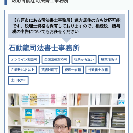
対応可能な司法書士事務所
【八戸市にある司法書士事務所】遠方居住の方も対応可能
です。税理士資格も保有しておりますので、相続税、贈与
税の申告についてもお任せください
石動龍司法書士事務所
オンライン相談可
全国出張対応可
役所から近い
駐車場あり
在籍数10名以上
英語対応可
税理士在籍
行政書士在籍
土日祝OK