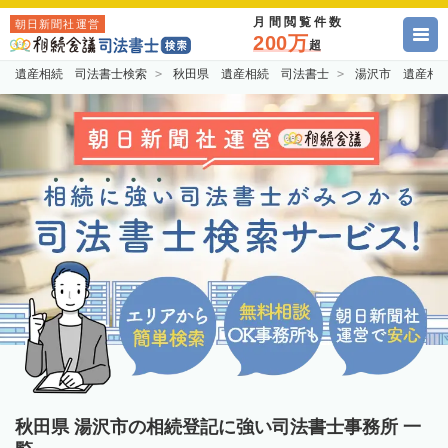
月間閲覧件数
朝日新聞社運営
200万
超
遺産相続 司法書士検索
秋田県 遺産相続 司法書士
湯沢市 遺産相
秋田県 湯沢市の相続登記に強い司法書士事務所 一