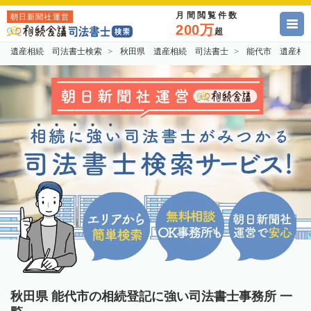
月間閲覧件数
朝日新聞社運営
200万
超
遺産相続 司法書士検索
秋田県 遺産相続 司法書士
能代市 遺産相
秋田県 能代市の相続登記に強い司法書士事務所 一