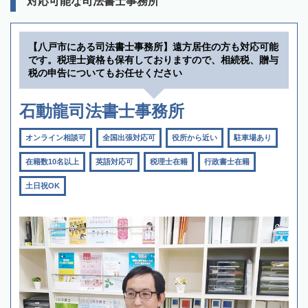
対応可能な司法書士事務所
【八戸市にある司法書士事務所】遠方居住の方も対応可能
です。税理士資格も保有しておりますので、相続税、贈与
税の申告についてもお任せください
石動龍司法書士事務所
オンライン相談可
全国出張対応可
役所から近い
駐車場あり
在籍数10名以上
英語対応可
税理士在籍
行政書士在籍
土日祝OK