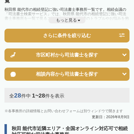
覧
秋田県 能代市の相続登記に強い司法書士事務所一覧です。相続会議の
「司法書士検索サービス」では、秋田県 能代市の相続登記に強い司法
書士事務所を一覧で見ることが出来ます。相続のトラブルやお悩みを抱
もっと見る
えている方は一度近隣の司法書士に相談してみましょう。
2024年4月1日から相続登記が義務化されました。
不動産を相続した場合、相続を知った日から3年以内に登記しないと、
さらに条件を絞り込む
10万円以下の過料が科せられるため、速やかな手続きが必要です。義務
化前の相続も対象となるため注意しましょう。
相続登記は法律で定められており、司法書士に依頼すれば手間を省けま
す。その他の相続手続きも任せることが可能です。
また、義務化に伴い、相続人申告登記制度が創設されました。遺産分割
市区町村から
司法書士を探す
の話し合いがまとまらず登記できない場合は、この制度の活用を検討し
ましょう。司法書士への相談も可能です。
相談内容から
司法書士を探す
28
1~28
全
件中
件を表示
各事務所の詳細情報とお問い合わせフォームは別ウィンドウで開きます
更新日：2026年8月9日
秋田 能代市近隣エリア・全国オンライン対応可で相続