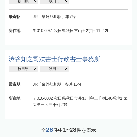
秋田県
秋田市
最寄駅
JR「泉外旭川駅」車7分
所在地
〒010-0951 秋田県秋田市山王2丁目11-2 2F
渋谷知之司法書士行政書士事務所
秋田県
秋田市
最寄駅
JR「泉外旭川駅」徒歩16分
所在地
〒010-0802 秋田県秋田市外旭川字三千刈146番地1 エ
ステート三千刈203
28
1~28
全
件中
件を表示