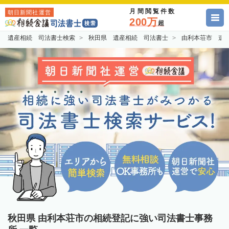
月間閲覧件数
朝日新聞社運営
200万
超
遺産相続 司法書士検索
秋田県 遺産相続 司法書士
由利本荘市 遺
秋田県 由利本荘市の相続登記に強い司法書士事務