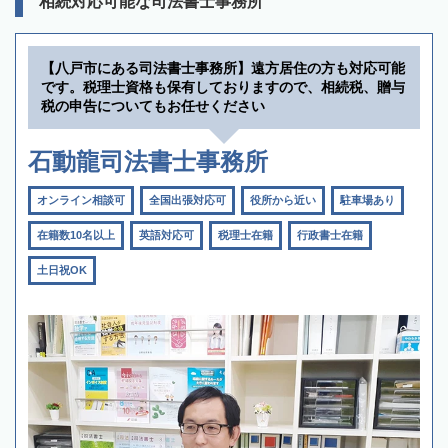
相続対応可能な司法書士事務所
【八戸市にある司法書士事務所】遠方居住の方も対応可能
です。税理士資格も保有しておりますので、相続税、贈与
税の申告についてもお任せください
石動龍司法書士事務所
オンライン相談可
全国出張対応可
役所から近い
駐車場あり
在籍数10名以上
英語対応可
税理士在籍
行政書士在籍
土日祝OK