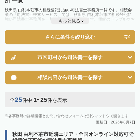
所 一覧
秋田県 由利本荘市の相続登記に強い司法書士事務所一覧です。相続会
議の「司法書士検索サービス」では、秋田県 由利本荘市の相続登記に
強い司法書士事務所を一覧で見ることが出来ます。相続のトラブルやお
もっと見る
悩みを抱えている方は一度近隣の司法書士に相談してみましょう。
2024年4月1日から相続登記が義務化されました。
不動産を相続した場合、相続を知った日から3年以内に登記しないと、
さらに条件を絞り込む
10万円以下の過料が科せられるため、速やかな手続きが必要です。義務
化前の相続も対象となるため注意しましょう。
相続登記は法律で定められており、司法書士に依頼すれば手間を省けま
す。その他の相続手続きも任せることが可能です。
また、義務化に伴い、相続人申告登記制度が創設されました。遺産分割
市区町村から
司法書士を探す
の話し合いがまとまらず登記できない場合は、この制度の活用を検討し
ましょう。司法書士への相談も可能です。
相談内容から
司法書士を探す
25
1~25
全
件中
件を表示
各事務所の詳細情報とお問い合わせフォームは別ウィンドウで開きます
更新日：2026年8月7日
秋田 由利本荘市近隣エリア・全国オンライン対応可で