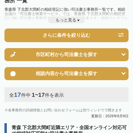
務所 一覧
青森県 下北郡大間町の相続登記に強い司法書士事務所一覧です。相続
会議の「司法書士検索サービス」では、青森県 下北郡大間町の相続登
記に強い司法書士事務所を一覧で見ることが出来ます。相続のトラブル
もっと見る
やお悩みを抱えている方は一度近隣の司法書士に相談してみましょう。
2024年4月1日から相続登記が義務化されました。
不動産を相続した場合、相続を知った日から3年以内に登記しないと、
さらに条件を絞り込む
10万円以下の過料が科せられるため、速やかな手続きが必要です。義務
化前の相続も対象となるため注意しましょう。
相続登記は法律で定められており、司法書士に依頼すれば手間を省けま
す。その他の相続手続きも任せることが可能です。
また、義務化に伴い、相続人申告登記制度が創設されました。遺産分割
市区町村から
司法書士を探す
の話し合いがまとまらず登記できない場合は、この制度の活用を検討し
ましょう。司法書士への相談も可能です。
相談内容から
司法書士を探す
17
1~17
全
件中
件を表示
各事務所の詳細情報とお問い合わせフォームは別ウィンドウで開きます
更新日：2026年8月9日
青森 下北郡大間町近隣エリア・全国オンライン対応可