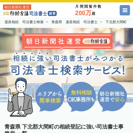
月間閲覧件数
朝日新聞社運営
200万
超
遺産相続 司法書士検索
青森県 遺産相続 司法書士
下北郡大間町 
青森県 下北郡大間町の相続登記に強い司法書士事