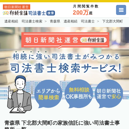
月間閲覧件数
朝日新聞社運営
200万
超
遺産相続 司法書士検索
青森県 遺産相続 司法書士
下北郡大間町 
青森県 下北郡大間町の家族信託に強い司法書士事