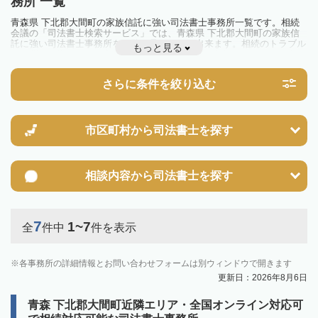
務所 一覧
青森県 下北郡大間町の家族信託に強い司法書士事務所一覧です。相続
会議の「司法書士検索サービス」では、青森県 下北郡大間町の家族信
託に強い司法書士事務所を一覧で見ることが出来ます。相続のトラブル
もっと見る
やお悩みを抱えている方は一度近隣の司法書士に相談してみましょう。
さらに条件を絞り込む
市区町村から
司法書士を探す
相談内容から
司法書士を探す
7
1~7
全
件中
件を表示
各事務所の詳細情報とお問い合わせフォームは別ウィンドウで開きます
更新日：2026年8月6日
青森 下北郡大間町近隣エリア・全国オンライン対応可