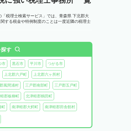
の「税理士検索サービス」では、青森県 下北郡大
に関する税金や特例制度のことは一度近隣の税理士
を探す
つ市
黒石市
平川市
つがる市
上北郡六戸町
上北郡六ヶ所村
郡風間浦村
三戸郡南部町
三戸郡五戸町
津軽郡板柳町
北津軽郡鶴田町
崎町
南津軽郡大鰐町
南津軽郡田舎館村
別町
中津軽郡西目屋村