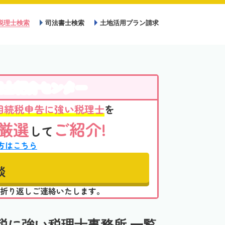
税理士検索
司法書士検索
土地活用プラン請求
理士紹介センター
相続税申告に強い税理士
を
厳選
ご紹介!
して
方はこちら
談
折り返しご連絡いたします。
税に強い税理士事務所 一覧