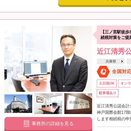
【三ノ宮駅徒歩
続税対策をご提
近江清秀
兵庫県
全国対
土日祝OK
オンラ
駐車場あり
近江清秀公認会計
神戸国際会館17
します相続税の申告
事務所の詳細を見る