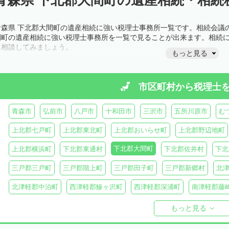
青森県 下北郡大間町の遺産相続に強い税理士事務所一覧です。相続会議
間町の遺産相続に強い税理士事務所を一覧で見ることが出来ます。相続
に相談してみましょう。
もっと見る
市区町村から
税理士
青森市
弘前市
八戸市
十和田市
三沢市
五所川原市
む
上北郡七戸町
上北郡東北町
上北郡おいらせ町
上北郡野辺地町
下北郡大間町
上北郡横浜町
下北郡東通村
下北郡佐井村
下北
三戸郡三戸町
三戸郡階上町
三戸郡田子町
三戸郡新郷村
北
北津軽郡中泊町
西津軽郡鰺ヶ沢町
西津軽郡深浦町
南津軽郡藤
東津軽郡平内町
東津軽郡外ヶ浜町
東津軽郡蓬田村
東津軽郡今
もっと見る