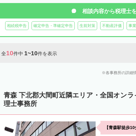
相談内容から
税理士
相続税申告
確定申告・準確定申告
生前対策
不動産評価
事
10
1~10
全
件中
件を表示
各事務所の詳細
青森 下北郡大間町近隣エリア・全国オン
理士事務所
【青森駅徒歩1