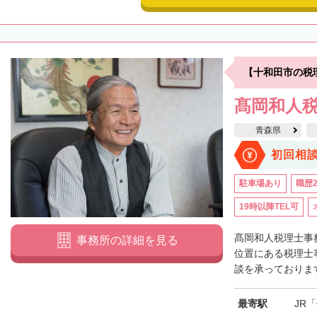
【十和田市の税
髙岡和人
青森県
初回相
駐車場あり
職歴
19時以降TEL可
髙岡和人税理士事
事務所の詳細を見る
位置にある税理士
談を承っております
最寄駅
JR