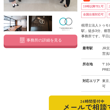
19時以降TEL可
全国出張対応可
税理士法人トゥモ
駅」徒歩3分、都
事務所です。平日は
事務所の詳細を見る
最寄駅
JR
営浅
所在地
〒10
PRE
対応エリア
東京
可
24時間受付中
メールで相談