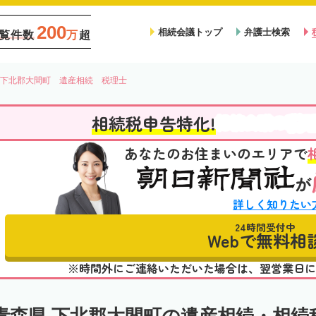
200
相続会議トップ
弁護士検索
覧件数
万
超
下北郡大間町 遺産相続 税理士
税
相続税申告特化!
相続会議の
あなたのお住まいのエリアで
が
詳しく知りたい
24時間受付中
Webで無料相
※時間外にご連絡いただいた場合は、翌営業日に
青森県 下北郡大間町の遺産相続・相続