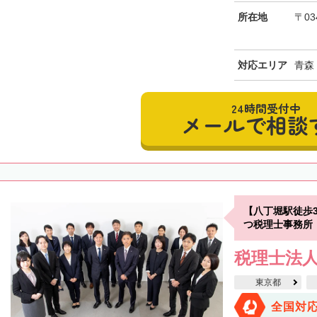
所在地
〒03
対応エリア
青森
24時間受付中
メールで相談
【八丁堀駅徒歩
つ税理士事務所
税理士法
東京都
全国対