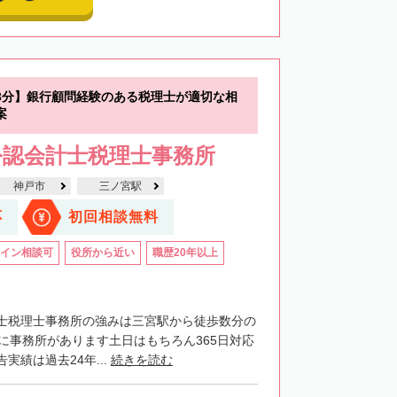
3分】銀行顧問経験のある税理士が適切な相
案
公認会計士税理士事務所
神戸市
三ノ宮駅
応
初回相談無料
イン相談可
役所から近い
職歴20年以上
士税理士事務所の強みは三宮駅から徒歩数分の
階に事務所があります土日はもちろん365日対応
実績は過去24年...
続きを読む