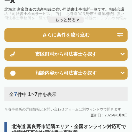
一覧
北海道 富良野市の遺産相続に強い司法書士事務所一覧です。相続会議
の「司法書士検索サービス」では、北海道 富良野市の遺産相続に強い
司法書士事務所を一覧で見ることが出来ます。相続のトラブルやお悩み
もっと見る
を抱えている方は一度近隣の司法書士に相談してみましょう。
さらに条件を絞り込む
市区町村から
司法書士を探す
相談内容から
司法書士を探す
7
1~7
全
件中
件を表示
各事務所の詳細情報とお問い合わせフォームは別ウィンドウで開きます
更新日：2026年8月9日
北海道 富良野市近隣エリア・全国オンライン対応可で