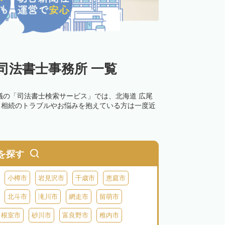
司法書士事務所 一覧
議の「司法書士検索サービス」では、北海道 広尾
。相続のトラブルやお悩みを抱えている方は一度近
を探す
小樽市
岩見沢市
千歳市
恵庭市
北斗市
滝川市
網走市
留萌市
根室市
砂川市
富良野市
稚内市