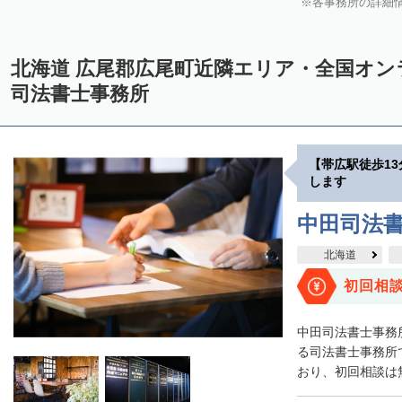
各事務所の詳細
中川郡美深町
中川郡音威子府村
中川郡中川町
中川郡幕別町
雨竜郡幌加内町
増毛郡増毛町
留萌郡小平町
苫前郡苫前町
北海道 広尾郡広尾町近隣エリア・全国オ
天塩郡遠別町
天塩郡天塩町
天塩郡豊富町
天塩郡幌延町
宗
司法書士事務所
枝幸郡中頓別町
枝幸郡枝幸町
礼文郡礼文町
利尻郡利尻町
網走郡津別町
網走郡大空町
斜里郡斜里町
斜里郡清里町
斜
【帯広駅徒歩1
常呂郡置戸町
常呂郡佐呂間町
紋別郡遠軽町
紋別郡湧別町
します
紋別郡西興部村
紋別郡雄武町
有珠郡壮瞥町
白老郡白老町
中田司法
浦河郡浦河町
様似郡様似町
幌泉郡えりも町
日高郡新ひだか町
北海道
河東郡上士幌町
河東郡鹿追町
河西郡芽室町
河西郡中札内村
初回相
広尾郡広尾町
足寄郡足寄町
足寄郡陸別町
十勝郡浦幌町
釧路
中田司法書士事務
川上郡標茶町
川上郡弟子屈町
阿寒郡鶴居村
白糠郡白糠町
る司法書士事務所で
おり、初回相談は無
標津郡標津町
目梨郡羅臼町