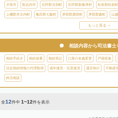
夕張市
歌志内市
石狩郡当別町
石狩郡新篠津村
松前郡松前
上磯郡木古内町
亀田郡七飯町
茅部郡鹿部町
茅部郡森町
山
檜山郡上ノ国町
檜山郡厚沢部町
爾志郡乙部町
奥尻郡奥尻町
もっと見る
島牧郡島牧村
寿都郡寿都町
寿都郡黒松内町
磯谷郡蘭越町
虻田郡真狩村
虻田郡留寿都村
虻田郡喜茂別町
虻田郡京極町
相談内容から
司法書士
岩内郡共和町
岩内郡岩内町
二海郡八雲町
古宇郡泊村
古宇
相続手続き
相続放棄
相続登記
口座の名義変更
戸籍収集
余市郡仁木町
余市郡余市町
余市郡赤井川村
空知郡南幌町
法定相続情報の代理取得
成年後見・任意後見
遺言執行
不動産
空知郡上富良野町
空知郡中富良野町
空知郡南富良野町
夕張郡
終活相談
樺戸郡月形町
樺戸郡浦臼町
樺戸郡新十津川町
雨竜郡妹背牛町
雨竜郡北竜町
雨竜郡沼田町
勇払郡占冠村
勇払郡厚真町
勇
12
1~12
全
件中
件を表示
上川郡東神楽町
上川郡鷹栖町
上川郡当麻町
上川郡比布町
上川郡美瑛町
上川郡和寒町
上川郡剣淵町
上川郡下川町
上