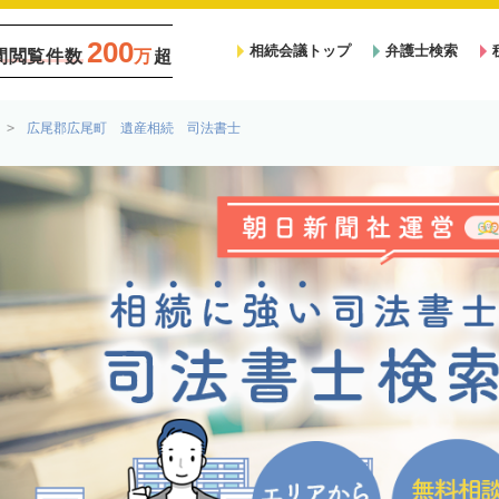
200
相続会議トップ
弁護士検索
間閲覧件数
万
超
広尾郡広尾町 遺産相続 司法書士