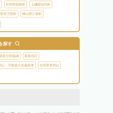
町
松前郡福島町
上磯郡知内町
越郡長万部町
檜山郡江差町
瀬棚郡今金町
久遠郡せたな町
虻田郡ニセコ町
虻田郡倶知安町
虻田郡豊浦町
虻田郡洞爺湖町
を探す
郡神恵内村
古平郡古平町
積丹郡積丹町
遺産分割協議
家族信託
空知郡奈井江町
空知郡上砂川町
登記・不動産の名義変更
住所変更登記
由仁町
夕張郡長沼町
夕張郡栗山町
雨竜郡秩父別町
雨竜郡雨竜町
払郡安平町
勇払郡むかわ町
上川郡愛別町
上川郡上川町
上川郡東川町
川郡新得町
上川郡清水町
中川郡本別町