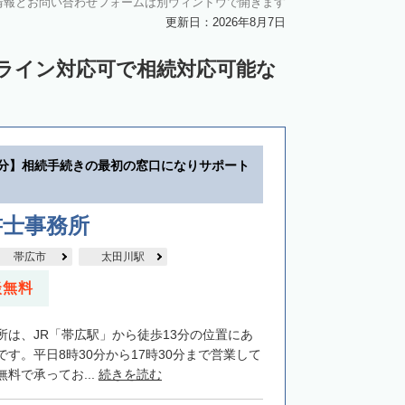
情報とお問い合わせフォームは別ウィンドウで開きます
中川郡池田町
中川郡豊頃町
更新日：2026年8月7日
苫前郡羽幌町
苫前郡初山別村
ンライン対応可で相続対応可能な
谷郡猿払村
枝幸郡浜頓別町
利尻郡利尻富士町
網走郡美幌町
里郡小清水町
常呂郡訓子府町
3分】相続手続きの最初の窓口になりサポート
紋別郡滝上町
紋別郡興部町
沙流郡日高町
沙流郡平取町
新冠郡新冠町
書士事務所
河東郡音更町
河東郡士幌町
帯広市
太田川駅
河西郡更別村
広尾郡大樹町
談無料
郡釧路町
厚岸郡厚岸町
厚岸郡浜中町
所は、JR「帯広駅」から徒歩13分の位置にあ
野付郡別海町
標津郡中標津町
す。平日8時30分から17時30分まで営業して
料で承ってお...
続きを読む