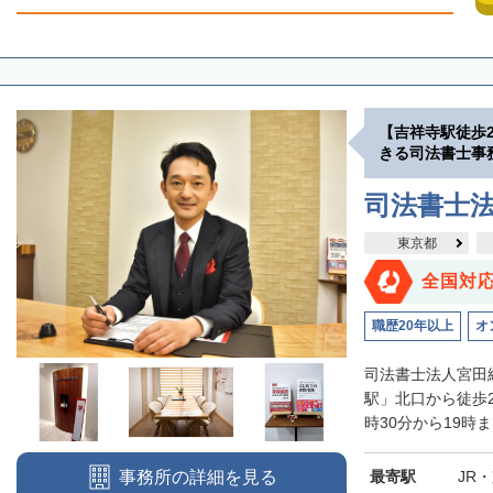
【吉祥寺駅徒歩
きる司法書士事
司法書士
東京都
全国対
職歴20年以上
オ
司法書士法人宮田
駅」北口から徒歩
時30分から19時
最寄駅
JR
事務所の詳細を見る