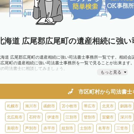
北海道 広尾郡広尾町の遺産相続に強い
北海道 広尾郡広尾町の遺産相続に強い司法書士事務所一覧です。相続会
郡広尾町の遺産相続に強い司法書士事務所を一覧で見ることが出来ます
隣の司法書士に相談してみましょう。
もっと見る
市区町村から
司法書士
札幌市
旭川市
函館市
苫小牧市
帯広市
北見市
釧路市
北広島市
石狩市
伊達市
江別市
登別市
室蘭市
深川市
美唄市
芦別市
赤平市
紋別市
士別市
名寄市
三笠市