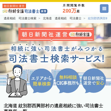
月間閲覧件数
朝日新聞社運営
200万
超
遺産相続 司法書士検索
北海道 遺産相続 司法書士
紋別郡西興部村
北海道 紋別郡西興部村の遺産相続に強い司法書士