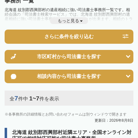
事務所 一覧
北海道 紋別郡西興部村の遺産相続に強い司法書士事務所一覧です。相
続会議の「司法書士検索サービス」では、北海道 紋別郡西興部村の遺
産相続に強い司法書士事務所を一覧で見ることが出来ます。相続のトラ
もっと見る
ブルやお悩みを抱えている方は一度近隣の司法書士に相談してみましょ
う。
さらに条件を絞り込む
市区町村から
司法書士を探す
相談内容から
司法書士を探す
7
1~7
全
件中
件を表示
各事務所の詳細情報とお問い合わせフォームは別ウィンドウで開きます
更新日：2026年8月8日
北海道 紋別郡西興部村近隣エリア・全国オンライン対