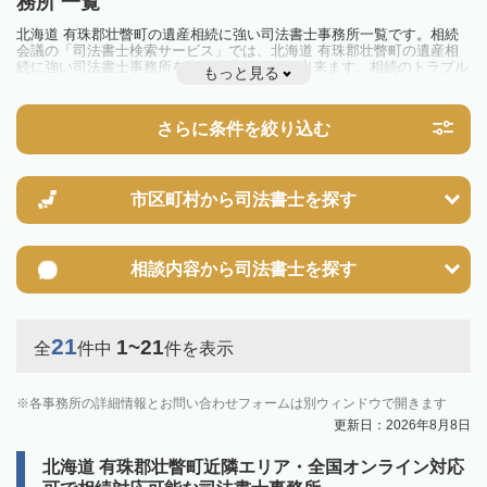
務所 一覧
北海道 有珠郡壮瞥町の遺産相続に強い司法書士事務所一覧です。相続
会議の「司法書士検索サービス」では、北海道 有珠郡壮瞥町の遺産相
続に強い司法書士事務所を一覧で見ることが出来ます。相続のトラブル
もっと見る
やお悩みを抱えている方は一度近隣の司法書士に相談してみましょう。
さらに条件を絞り込む
市区町村から
司法書士を探す
相談内容から
司法書士を探す
21
1~21
全
件中
件を表示
各事務所の詳細情報とお問い合わせフォームは別ウィンドウで開きます
更新日：2026年8月8日
北海道 有珠郡壮瞥町近隣エリア・全国オンライン対応