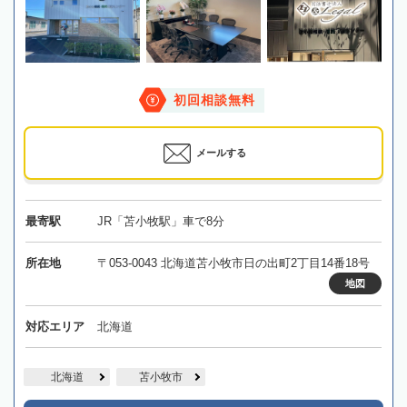
初回相談無料
メールする
最寄駅
JR「苫小牧駅」車で8分
所在地
〒053-0043 北海道苫小牧市日の出町2丁目14番18号
地図
対応エリア
北海道
北海道
苫小牧市