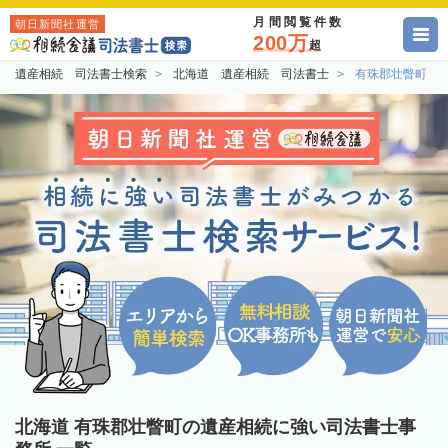
月間閲覧件数
朝日新聞社運営
200万
超
遺産相続 司法書士検索
北海道 遺産相続 司法書士
有珠郡壮瞥町 
北海道 有珠郡壮瞥町の遺産相続に強い司法書士事