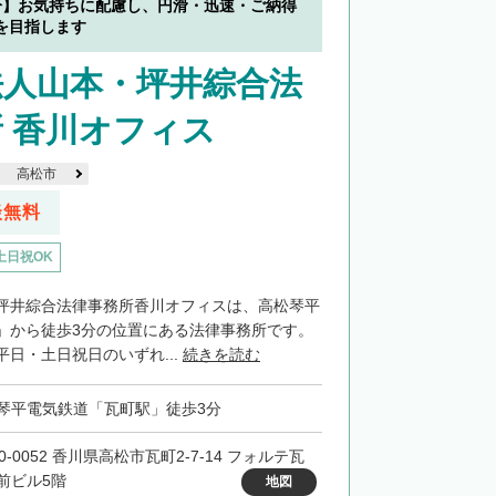
分】お気持ちに配慮し、円滑・迅速・ご納得
を目指します
法人山本・坪井綜合法
 香川オフィス
高松市
談無料
土日祝OK
坪井綜合法律事務所香川オフィスは、高松琴平
」から徒歩3分の位置にある法律事務所です。
日・土日祝日のいずれ...
続きを読む
琴平電気鉄道「瓦町駅」徒歩3分
0-0052 香川県高松市瓦町2-7-14 フォルテ瓦
前ビル5階
地図