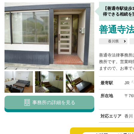
【善通寺駅徒歩
得できる相続を
善通寺
香川県
善通寺法律事務所
務所です。営業時
ますので、お車でも
最寄駅
JR
所在地
〒76
事務所の詳細を見る
対応エリア
香川