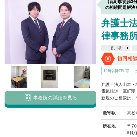
【瓦町駅徒歩3
の相続問題解決
弁護士
律事務所
香川県
初回相
19時以降TEL可
弁護士法人山本・
電気鉄道「瓦町駅
事務所の詳細を見る
新規のご相談は、平
最寄駅
高松
所在地
〒76
町駅