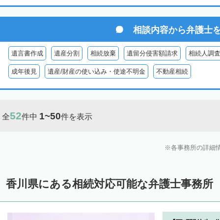
相談内容から
弁護士
遺言書作成
遺産分割
相続放棄
遺留分侵害額請求
相続人調
成年後見
遺産/財産の使い込み・使途不明金
不動産相続
52
1~50
全
件中
件を表示
各事務所の詳細
香川県にある相続対応可能な弁護士事務所