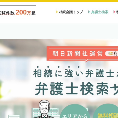
200
相続会議トップ
弁護士検索
閲覧件数
万
超