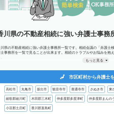
香川県の不動産相続に強い弁護士事務所
香川県の不動産相続に強い弁護士事務所一覧です。相続会議の「弁護士
護士事務所を一覧で見ることが出来ます。相続のトラブルやお悩みを抱
う。
もっと見る
市区町村から
弁護士
高松市
丸亀市
坂出市
観音寺市
善通寺市
さぬき市
東
綾歌郡綾川町
木田郡三木町
仲多度郡多度津町
仲多度郡まんの
小豆郡土庄町
香川郡直島町