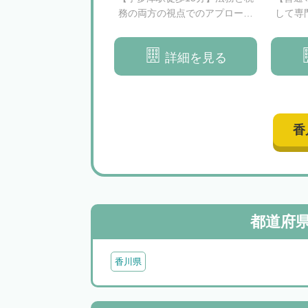
1分】地域に根差した法
務の両方の視点でのアプローチ
して専
｜依頼者様の気持ちを
｜不動産の評価にも精通した法
で
った合理的なご提案
律事務所
詳細を見る
詳細を見る
香
都道府
香川県