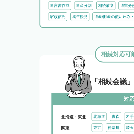
遺言書作成
遺産分割
相続放棄
遺留分
家族信託
成年後見
遺産/財産の使い込み
相続対応可
「相続会議
対
北海道
青森
岩手
北海道・東北
東京
神奈川
埼玉
関東