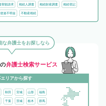
侵害額請求
相続人調査
相続財産調査
相続登記
・使途不明金
不動産相続
能な弁護士をお探しなら
」の
弁護士検索サービス
応エリアから探す
秋田
宮城
山形
福島
千葉
茨城
栃木
群馬