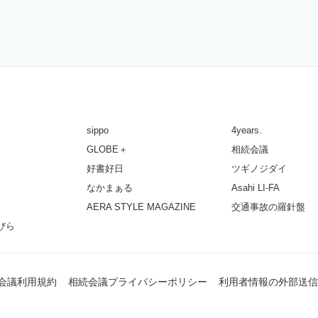
sippo
4years.
GLOBE＋
相続会議
好書好日
ツギノジダイ
なかまぁる
Asahi LI-FA
AERA STYLE MAGAZINE
交通事故の羅針盤
びら
会議利用規約
相続会議プライバシーポリシー
利用者情報の外部送信