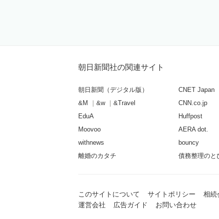
朝日新聞社の関連サイト
朝日新聞（デジタル版）
CNET Japan
&M
&w
&Travel
CNN.co.jp
EduA
Huffpost
Moovoo
AERA dot.
withnews
bouncy
離婚のカタチ
債務整理のと
このサイトについて
サイトポリシー
相続
運営会社
広告ガイド
お問い合わせ