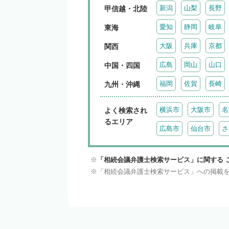
新潟
山梨
長野
甲信越・北陸
愛知
静岡
岐阜
東海
大阪
兵庫
京都
関西
広島
岡山
山口
中国・四国
福岡
佐賀
長崎
九州・沖縄
横浜市
大阪市
名
よく検索され
るエリア
広島市
仙台市
さ
「相続会議弁護士検索サービス」に関する 
「相続会議弁護士検索サービス」への掲載