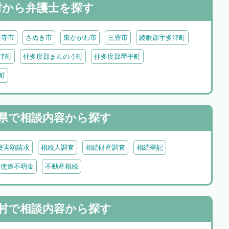
村から
弁護士を探す
通寺市
さぬき市
東かがわ市
三豊市
綾歌郡宇多津町
津町
仲多度郡まんのう町
仲多度郡琴平町
町
県で
相談内容から探す
侵害額請求
相続人調査
相続財産調査
相続登記
・使途不明金
不動産相続
村で
相談内容から探す