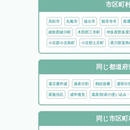
市区町
高松市
丸亀市
坂出市
観音寺市
善
綾歌郡綾川町
木田郡三木町
仲多度郡多度
小豆郡小豆島町
小豆郡土庄町
香川郡直島
同じ都道府
遺言書作成
遺産分割
相続放棄
遺留分
家族信託
成年後見
遺産/財産の使い込み
同じ市区町