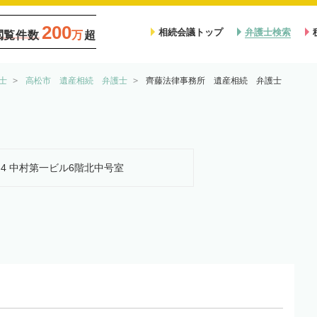
200
相続会議トップ
弁護士検索
閲覧件数
万
超
士
高松市 遺産相続 弁護士
齊藤法律事務所 遺産相続 弁護士
2-4 中村第一ビル6階北中号室