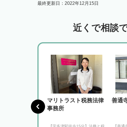
最終更新日：
2022年12月15日
近くで相談
澤法律事務所
マリトラスト税務法律
善通
事務所
ツターミナルビル前停
【宇多津駅徒歩15分】法務と税
【善通