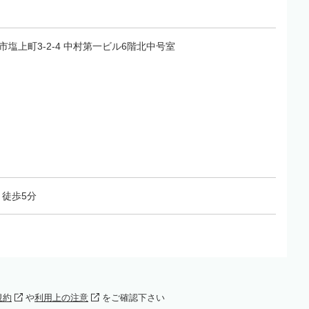
高松市塩上町3-2-4 中村第一ビル6階北中号室
徒歩5分
規約
や
利用上の注意
をご確認下さい