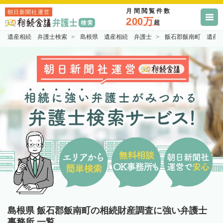
月間閲覧件数
朝日新聞社運営
200万
超
遺産相続 弁護士検索
島根県 遺産相続 弁護士
飯石郡飯南町 遺産
島根県 飯石郡飯南町の相続財産調査に強い弁護士
事務所 一覧