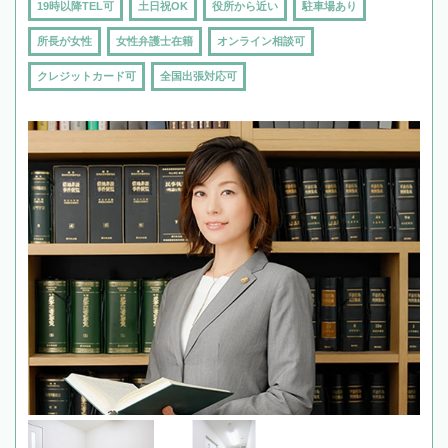
19時以降TEL可
土日祝OK
役所から近い
駐車場あり
所長が女性
女性弁護士在籍
オンライン相談可
クレジットカード可
全国出張対応可