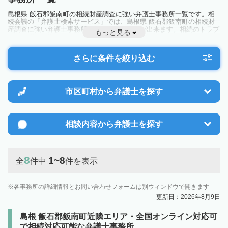
島根県 飯石郡飯南町の相続財産調査に強い弁護士事務所一覧です。相
続会議の「弁護士検索サービス」では、島根県 飯石郡飯南町の相続財
産調査に強い弁護士事務所を一覧で見ることが出来ます。相続のトラブ
もっと見る
ルやお悩みを抱えている方は一度近隣の弁護士に相談してみましょう。
さらに条件を絞り込む
市区町村から
弁護士を探す
相談内容から
弁護士を探す
8
1~8
全
件中
件を表示
各事務所の詳細情報とお問い合わせフォームは別ウィンドウで開きます
更新日：2026年8月9日
島根 飯石郡飯南町近隣エリア・全国オンライン対応可
で相続対応可能な弁護士事務所