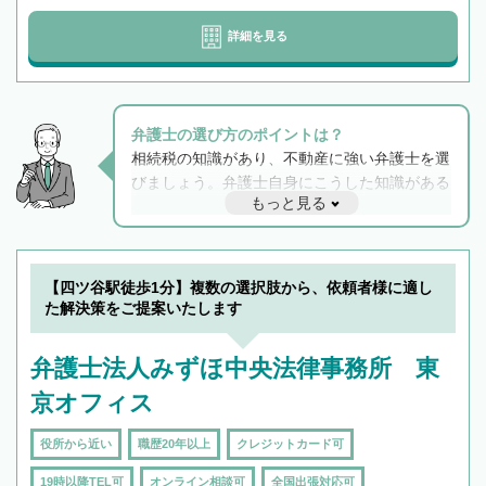
詳細を見る
弁護士の選び方のポイントは？
相続税の知識があり、不動産に強い弁護士を選
びましょう。弁護士自身にこうした知識がある
もっと見る
と他士業との連携もスムーズに進み、トラブル
解決のみならず相続をトータルで任せることが
できます。また、相続は感情がからむ分野なの
でフィーリングも重要です。実際に電話や面談
【四ツ谷駅徒歩1分】複数の選択肢から、依頼者様に適し
で複数の弁護士と会話をしてウマが合う方に依
た解決策をご提案いたします
頼をするのがおすすめです。
弁護士法人みずほ中央法律事務所 東
京オフィス
役所から近い
職歴20年以上
クレジットカード可
19時以降TEL可
オンライン相談可
全国出張対応可