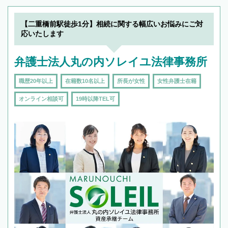
【二重橋前駅徒歩1分】相続に関する幅広いお悩みにご対
応いたします
弁護士法人丸の内ソレイユ法律事務所
職歴20年以上
在籍数10名以上
所長が女性
女性弁護士在籍
オンライン相談可
19時以降TEL可