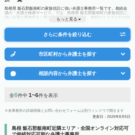
島根県 飯石郡飯南町の家族信託に強い弁護士事務所一覧です。相続会
議の「弁護士検索サービス」では、島根県 飯石郡飯南町の家族信託に
強い弁護士事務所を一覧で見ることが出来ます。相続のトラブルやお悩
もっと見る
みを抱えている方は一度近隣の弁護士に相談してみましょう。
さらに条件を絞り込む
市区町村から
弁護士を探す
相談内容から
弁護士を探す
6
1~6
全
件中
件を表示
各事務所の詳細情報とお問い合わせフォームは別ウィンドウで開きます
更新日：2026年8月6日
島根 飯石郡飯南町近隣エリア・全国オンライン対応可
で相続対応可能な弁護士事務所