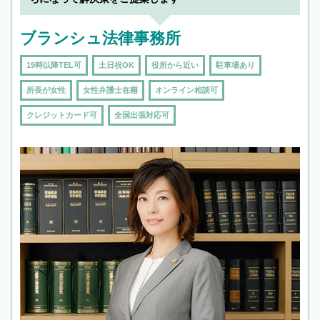
ブランシュ法律事務所
19時以降TEL可
土日祝OK
役所から近い
駐車場あり
所長が女性
女性弁護士在籍
オンライン相談可
クレジットカード可
全国出張対応可