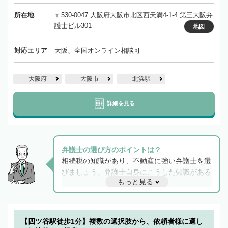
所在地
〒530-0047 大阪府大阪市北区西天満4-1-4 第三大阪弁
護士ビル301
地図
対応エリア
大阪、全国オンライン相談可
大阪府
大阪市
北浜駅
詳細を見る
弁護士の選び方のポイントは？
相続税の知識があり、不動産に強い弁護士を選
びましょう。弁護士自身にこうした知識がある
もっと見る
と他士業との連携もスムーズに進み、トラブル
解決のみならず相続をトータルで任せることが
できます。また、相続は感情がからむ分野なの
でフィーリングも重要です。実際に電話や面談
【四ツ谷駅徒歩1分】複数の選択肢から、依頼者様に適し