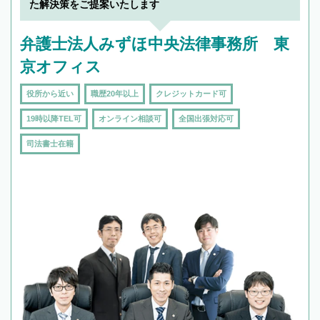
で複数の弁護士と会話をしてウマが合う方に依
た解決策をご提案いたします
頼をするのがおすすめです。
弁護士法人みずほ中央法律事務所 東
京オフィス
役所から近い
職歴20年以上
クレジットカード可
19時以降TEL可
オンライン相談可
全国出張対応可
司法書士在籍