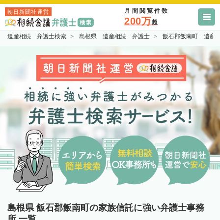
月間閲覧件数
朝日新聞社運営
200万
超
遺産相続 弁護士検索
島根県 遺産相続 弁護士
飯石郡飯南町 遺産
島根県 飯石郡飯南町の家族信託に強い弁護士事務
所 一覧