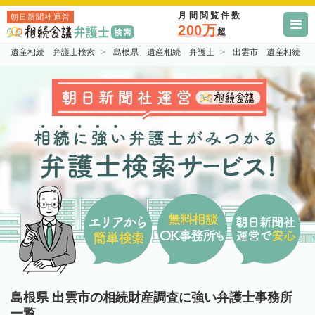
月間閲覧件数
朝日新聞社運営
200万
超
遺産相続 弁護士検索
島根県 遺産相続 弁護士
出雲市 遺産相続 
島根県 出雲市の相続財産調査に強い弁護士事務所
一覧