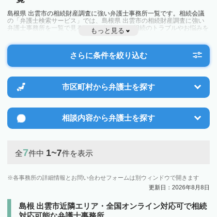
島根県 出雲市の相続財産調査に強い弁護士事務所一覧です。相続会議
の「弁護士検索サービス」では、島根県 出雲市の相続財産調査に強い
弁護士事務所を一覧で見ることが出来ます。相続のトラブルやお悩みを
もっと見る
抱えている方は一度近隣の弁護士に相談してみましょう。
さらに条件を絞り込む
市区町村から
弁護士を探す
相談内容から
弁護士を探す
7
1~7
全
件中
件を表示
各事務所の詳細情報とお問い合わせフォームは別ウィンドウで開きます
更新日：2026年8月8日
島根 出雲市近隣エリア・全国オンライン対応可で相続
対応可能な弁護士事務所