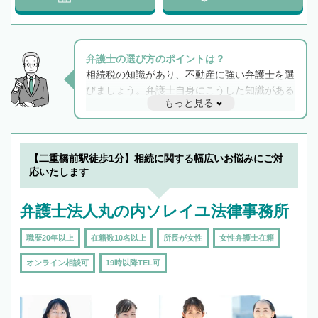
弁護士の選び方のポイントは？
相続税の知識があり、不動産に強い弁護士を選
びましょう。弁護士自身にこうした知識がある
もっと見る
と他士業との連携もスムーズに進み、トラブル
解決のみならず相続をトータルで任せることが
できます。また、相続は感情がからむ分野なの
でフィーリングも重要です。実際に電話や面談
【二重橋前駅徒歩1分】相続に関する幅広いお悩みにご対
で複数の弁護士と会話をしてウマが合う方に依
応いたします
頼をするのがおすすめです。
弁護士法人丸の内ソレイユ法律事務所
職歴20年以上
在籍数10名以上
所長が女性
女性弁護士在籍
オンライン相談可
19時以降TEL可