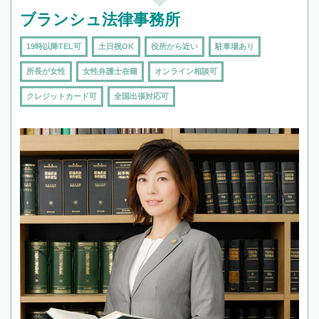
ブランシュ法律事務所
19時以降TEL可
土日祝OK
役所から近い
駐車場あり
所長が女性
女性弁護士在籍
オンライン相談可
クレジットカード可
全国出張対応可