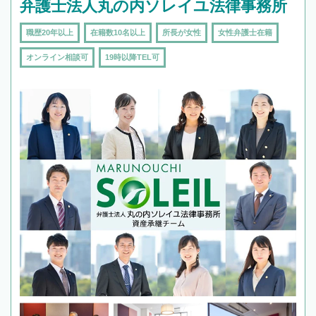
弁護士法人丸の内ソレイユ法律事務所
職歴20年以上
在籍数10名以上
所長が女性
女性弁護士在籍
オンライン相談可
19時以降TEL可