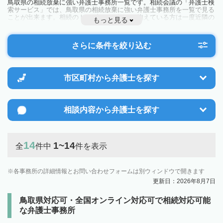
鳥取県の相続放棄に強い弁護士事務所一覧です。相続会議の「弁護士検
索サービス」では、鳥取県の相続放棄に強い弁護士事務所を一覧で見る
ことが出来ます。相続のトラブルやお悩みを抱えている方は一度近隣の
もっと見る
弁護士に相談してみましょう。
さらに条件を絞り込む
市区町村から
弁護士を探す
相談内容から
弁護士を探す
14
1~14
全
件中
件を表示
各事務所の詳細情報とお問い合わせフォームは別ウィンドウで開きます
更新日：2026年8月7日
鳥取県対応可・全国オンライン対応可で相続対応可能
な弁護士事務所