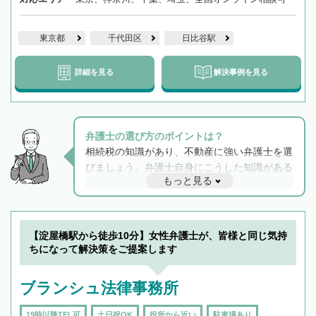
東京都
千代田区
日比谷駅
詳細を見る
解決事例を見る
弁護士の選び方のポイントは？
相続税の知識があり、不動産に強い弁護士を選
びましょう。弁護士自身にこうした知識がある
もっと見る
と他士業との連携もスムーズに進み、トラブル
解決のみならず相続をトータルで任せることが
できます。また、相続は感情がからむ分野なの
でフィーリングも重要です。実際に電話や面談
【淀屋橋駅から徒歩10分】女性弁護士が、皆様と同じ気持
で複数の弁護士と会話をしてウマが合う方に依
ちになって解決策をご提案します
頼をするのがおすすめです。
ブランシュ法律事務所
19時以降TEL可
土日祝OK
役所から近い
駐車場あり