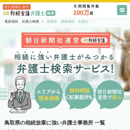
月間閲覧件数
朝日新聞社運営
200万
超
遺産相続 弁護士検索
鳥取県 遺産相続 弁護士
鳥取県の相続放棄に強い弁護士事務所 一覧