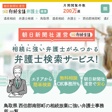
月間閲覧件数
朝日新聞社運営
200万
超
遺産相続 弁護士検索
鳥取県 遺産相続 弁護士
西伯郡南部町 遺産
鳥取県 西伯郡南部町の相続放棄に強い弁護士事務
所 一覧