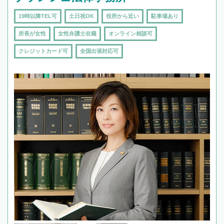
19時以降TEL可
土日祝OK
役所から近い
駐車場あり
所長が女性
女性弁護士在籍
オンライン相談可
クレジットカード可
全国出張対応可