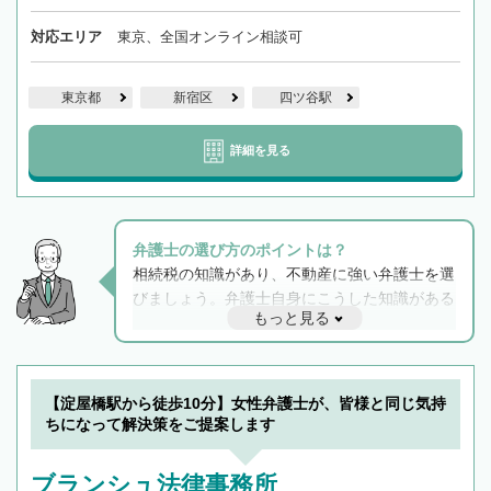
対応エリア
東京、全国オンライン相談可
東京都
新宿区
四ツ谷駅
詳細を見る
弁護士の選び方のポイントは？
相続税の知識があり、不動産に強い弁護士を選
びましょう。弁護士自身にこうした知識がある
もっと見る
と他士業との連携もスムーズに進み、トラブル
解決のみならず相続をトータルで任せることが
できます。また、相続は感情がからむ分野なの
でフィーリングも重要です。実際に電話や面談
【淀屋橋駅から徒歩10分】女性弁護士が、皆様と同じ気持
で複数の弁護士と会話をしてウマが合う方に依
ちになって解決策をご提案します
頼をするのがおすすめです。
ブランシュ法律事務所