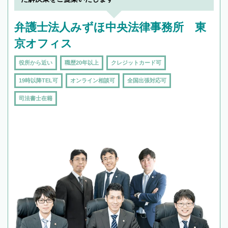
弁護士法人みずほ中央法律事務所 東
京オフィス
役所から近い
職歴20年以上
クレジットカード可
19時以降TEL可
オンライン相談可
全国出張対応可
司法書士在籍