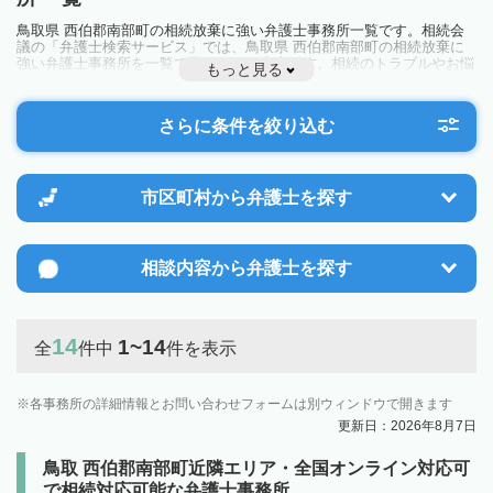
鳥取県 西伯郡南部町の相続放棄に強い弁護士事務所一覧です。相続会
議の「弁護士検索サービス」では、鳥取県 西伯郡南部町の相続放棄に
強い弁護士事務所を一覧で見ることが出来ます。相続のトラブルやお悩
もっと見る
みを抱えている方は一度近隣の弁護士に相談してみましょう。
さらに条件を絞り込む
市区町村から
弁護士を探す
相談内容から
弁護士を探す
14
1~14
全
件中
件を表示
各事務所の詳細情報とお問い合わせフォームは別ウィンドウで開きます
更新日：2026年8月7日
鳥取 西伯郡南部町近隣エリア・全国オンライン対応可
で相続対応可能な弁護士事務所