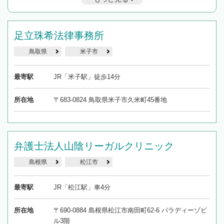
遅い時間の相談が増えそうな場合はそのような事務所に絞り込
んで検索してみましょう。
19時以降TEL可の条件
足立珠希法律事務所
を加えて再検索
鳥取県
米子市
最寄駅
JR「米子駅」徒歩14分
所在地
〒683-0824 鳥取県米子市久米町45番地
弁護士法人山陰リーガルクリニック
島根県
松江市
最寄駅
JR「松江駅」車4分
所在地
〒690-0884 島根県松江市南田町62-6 パラディーゾビ
ル3階