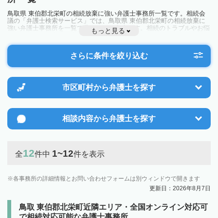
鳥取県 東伯郡北栄町の相続放棄に強い弁護士事務所一覧です。相続会
議の「弁護士検索サービス」では、鳥取県 東伯郡北栄町の相続放棄に
強い弁護士事務所を一覧で見ることが出来ます。相続のトラブルやお悩
もっと見る
みを抱えている方は一度近隣の弁護士に相談してみましょう。
さらに条件を絞り込む
市区町村から
弁護士を探す
相談内容から
弁護士を探す
12
1~12
全
件中
件を表示
各事務所の詳細情報とお問い合わせフォームは別ウィンドウで開きます
更新日：2026年8月7日
鳥取 東伯郡北栄町近隣エリア・全国オンライン対応可
で相続対応可能な弁護士事務所