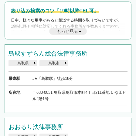
絞り込み検索のコツ「19時以降TEL可」
日中、様々な用事があると相談する時間を取りづらいですが、
19時以降も相談に対応してくれる事務所が多数ありますので、
もっと見る
遅い時間の相談が増えそうな場合はそのような事務所に絞り込
んで検索してみましょう。
19時以降TEL可の条件
鳥取すずらん総合法律事務所
を加えて再検索
鳥取県
鳥取市
最寄駅
JR「鳥取駅」徒歩18分
所在地
〒680-0031 鳥取県鳥取市本町4丁目211番地 いな田ビ
ル2階1号
おおるり法律事務所