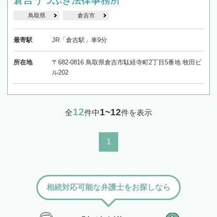
倉吉うつぶき法律事務所
鳥取県
倉吉市
最寄駅
JR「倉吉駅」車9分
所在地
〒682-0816 鳥取県倉吉市駄経寺町2丁目5番地 牧田ビ
ル202
12
1~12
全
件中
件を表示
1
相続対応可能な弁護士をお探しなら