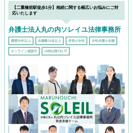
【二重橋前駅徒歩1分】相続に関する幅広いお悩みにご対
応いたします
弁護士法人丸の内ソレイユ法律事務所
職歴20年以上
在籍数10名以上
所長が女性
女性弁護士在籍
オンライン相談可
19時以降TEL可