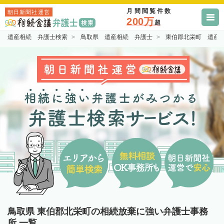
月間閲覧件数
朝日新聞社運営
200万
超
遺産相続 弁護士検索
鳥取県 遺産相続 弁護士
東伯郡北栄町 遺産
鳥取県 東伯郡北栄町の相続放棄に強い弁護士事務
所 一覧