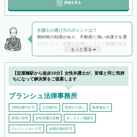
詳細を見る
弁護士の選び方のポイントは？
相続税の知識があり、不動産に強い弁護士を選
びましょう。弁護士自身にこうした知識がある
もっと見る
と他士業との連携もスムーズに進み、トラブル
解決のみならず相続をトータルで任せることが
できます。また、相続は感情がからむ分野なの
でフィーリングも重要です。実際に電話や面談
【淀屋橋駅から徒歩10分】女性弁護士が、皆様と同じ気持
で複数の弁護士と会話をしてウマが合う方に依
ちになって解決策をご提案します
頼をするのがおすすめです。
ブランシュ法律事務所
19時以降TEL可
土日祝OK
役所から近い
駐車場あり
所長が女性
女性弁護士在籍
オンライン相談可
クレジットカード可
全国出張対応可