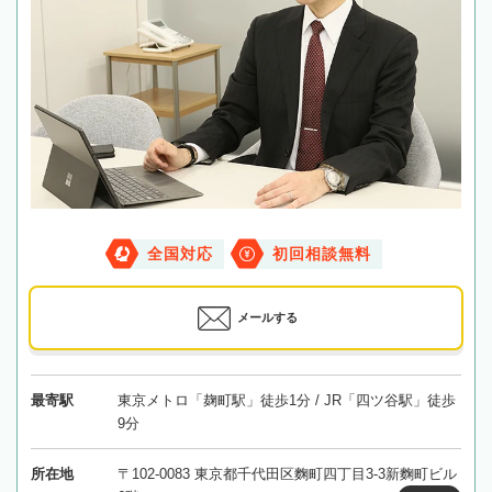
全国対応
初回相談無料
メールする
最寄駅
東京メトロ「麹町駅」徒歩1分 / JR「四ツ谷駅」徒歩
9分
所在地
〒102-0083 東京都千代田区麴町四丁目3-3新麴町ビル