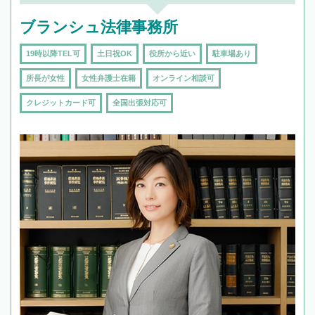
ブランシュ法律事務所
19時以降TEL可
土日祝OK
役所から近い
駐車場あり
所長が女性
女性弁護士在籍
オンライン相談可
クレジットカード可
全国出張対応可