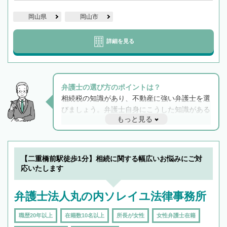
岡山県
岡山市
詳細を見る
弁護士の選び方のポイントは？
相続税の知識があり、不動産に強い弁護士を選
びましょう。弁護士自身にこうした知識がある
もっと見る
と他士業との連携もスムーズに進み、トラブル
解決のみならず相続をトータルで任せることが
できます。また、相続は感情がからむ分野なの
でフィーリングも重要です。実際に電話や面談
【二重橋前駅徒歩1分】相続に関する幅広いお悩みにご対
で複数の弁護士と会話をしてウマが合う方に依
応いたします
頼をするのがおすすめです。
弁護士法人丸の内ソレイユ法律事務所
職歴20年以上
在籍数10名以上
所長が女性
女性弁護士在籍