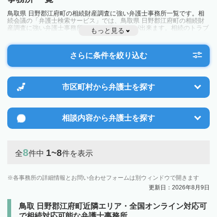
鳥取県 日野郡江府町の相続財産調査に強い弁護士事務所一覧です。相
続会議の「弁護士検索サービス」では、鳥取県 日野郡江府町の相続財
産調査に強い弁護士事務所を一覧で見ることが出来ます。相続のトラブ
もっと見る
ルやお悩みを抱えている方は一度近隣の弁護士に相談してみましょう。
さらに条件を絞り込む
市区町村から
弁護士を探す
相談内容から
弁護士を探す
8
1~8
全
件中
件を表示
各事務所の詳細情報とお問い合わせフォームは別ウィンドウで開きます
更新日：2026年8月9日
鳥取 日野郡江府町近隣エリア・全国オンライン対応可
で相続対応可能な弁護士事務所