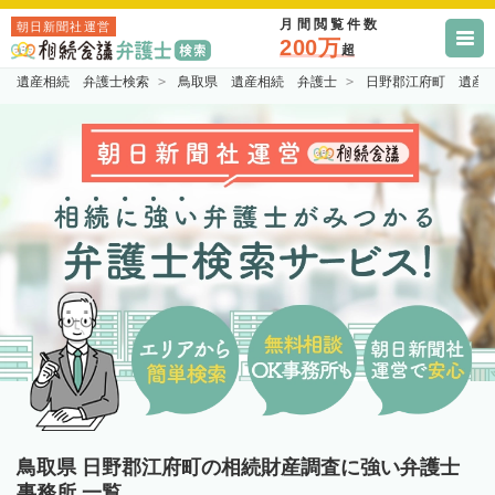
月間閲覧件数
朝日新聞社運営
200万
超
遺産相続 弁護士検索
鳥取県 遺産相続 弁護士
日野郡江府町 遺産
鳥取県 日野郡江府町の相続財産調査に強い弁護士
事務所 一覧