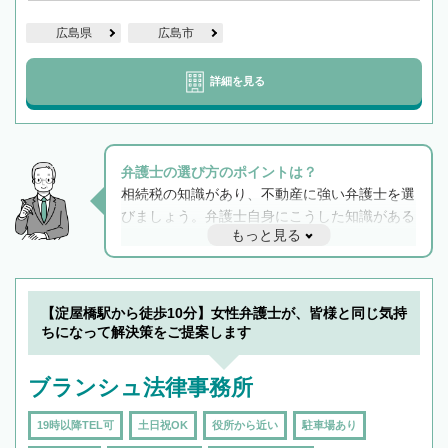
広島県
広島市
詳細を見る
弁護士の選び方のポイントは？
相続税の知識があり、不動産に強い弁護士を選
びましょう。弁護士自身にこうした知識がある
もっと見る
と他士業との連携もスムーズに進み、トラブル
解決のみならず相続をトータルで任せることが
できます。また、相続は感情がからむ分野なの
でフィーリングも重要です。実際に電話や面談
【淀屋橋駅から徒歩10分】女性弁護士が、皆様と同じ気持
で複数の弁護士と会話をしてウマが合う方に依
ちになって解決策をご提案します
頼をするのがおすすめです。
ブランシュ法律事務所
19時以降TEL可
土日祝OK
役所から近い
駐車場あり