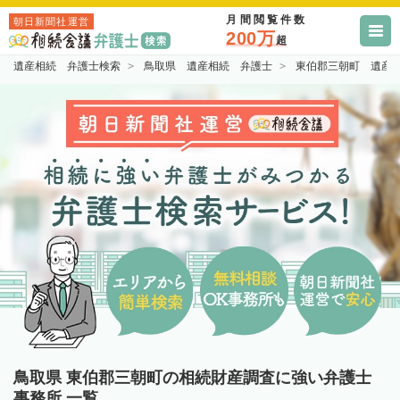
月間閲覧件数
朝日新聞社運営
200万
超
遺産相続 弁護士検索
鳥取県 遺産相続 弁護士
東伯郡三朝町 遺産
鳥取県 東伯郡三朝町の相続財産調査に強い弁護士
事務所 一覧