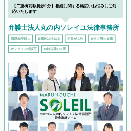
を加えて再検索
【二重橋前駅徒歩1分】相続に関する幅広いお悩みにご対
応いたします
弁護士法人丸の内ソレイユ法律事務所
職歴20年以上
在籍数10名以上
所長が女性
女性弁護士在籍
オンライン相談可
19時以降TEL可