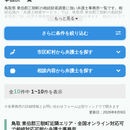
鳥取県 東伯郡三朝町の相続財産調査に強い弁護士事務所一覧です。相
続会議の「弁護士検索サービス」では、鳥取県 東伯郡三朝町の相続財
産調査に強い弁護士事務所を一覧で見ることが出来ます。相続のトラブ
もっと見る
ルやお悩みを抱えている方は一度近隣の弁護士に相談してみましょう。
さらに条件を絞り込む
市区町村から
弁護士を探す
相談内容から
弁護士を探す
10
1~10
全
件中
件を表示
各事務所の詳細情報とお問い合わせフォームは別ウィンドウで開きます
更新日：2026年8月9日
鳥取 東伯郡三朝町近隣エリア・全国オンライン対応可
で相続対応可能な弁護士事務所