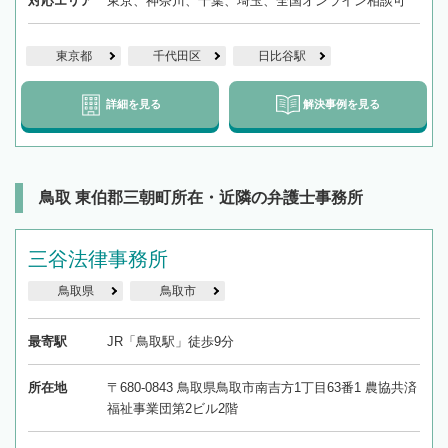
対応エリア
東京、神奈川、千葉、埼玉、全国オンライン相談可
東京都
千代田区
日比谷駅
詳細を見る
解決事例を見る
鳥取 東伯郡三朝町所在・近隣の弁護士事務所
三谷法律事務所
鳥取県
鳥取市
最寄駅
JR「鳥取駅」徒歩9分
所在地
〒680-0843 鳥取県鳥取市南吉方1丁目63番1 農協共済
福祉事業団第2ビル2階