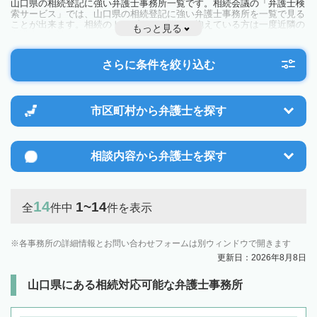
山口県の相続登記に強い弁護士事務所一覧です。相続会議の「弁護士検
索サービス」では、山口県の相続登記に強い弁護士事務所を一覧で見る
ことが出来ます。相続のトラブルやお悩みを抱えている方は一度近隣の
もっと見る
弁護士に相談してみましょう。
さらに条件を絞り込む
市区町村から
弁護士を探す
相談内容から
弁護士を探す
14
1~14
全
件中
件を表示
各事務所の詳細情報とお問い合わせフォームは別ウィンドウで開きます
更新日：2026年8月8日
山口県にある相続対応可能な弁護士事務所