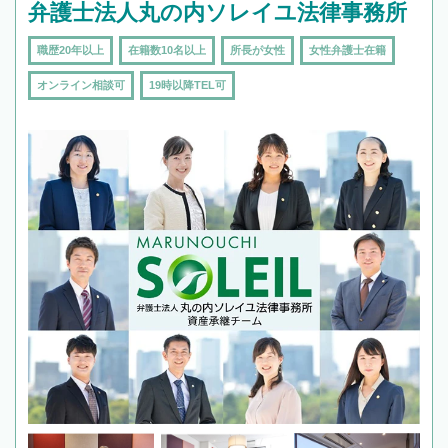
弁護士法人丸の内ソレイユ法律事務所
職歴20年以上
在籍数10名以上
所長が女性
女性弁護士在籍
オンライン相談可
19時以降TEL可