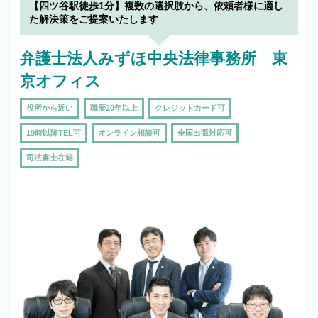
を加えて再検索
【四ツ谷駅徒歩1分】複数の選択肢から、依頼者様に適し
た解決策をご提案いたします
弁護士法人みずほ中央法律事務所 東
京オフィス
役所から近い
職歴20年以上
クレジットカード可
19時以降TEL可
オンライン相談可
全国出張対応可
司法書士在籍