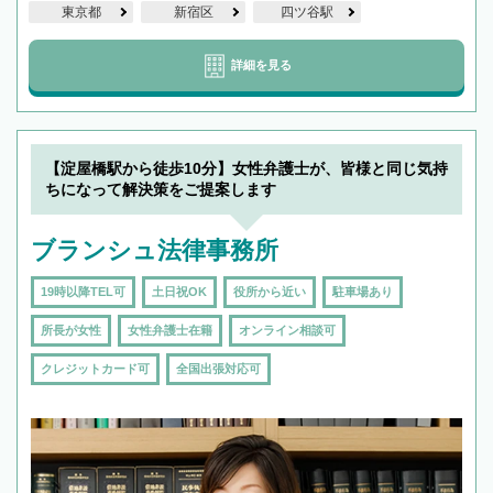
東京都
新宿区
四ツ谷駅
詳細を見る
【淀屋橋駅から徒歩10分】女性弁護士が、皆様と同じ気持
ちになって解決策をご提案します
ブランシュ法律事務所
19時以降TEL可
土日祝OK
役所から近い
駐車場あり
所長が女性
女性弁護士在籍
オンライン相談可
クレジットカード可
全国出張対応可