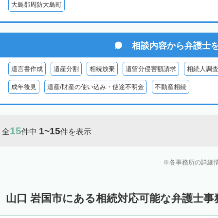
大島郡周防大島町
相談内容から
弁護士
遺言書作成
遺産分割
相続放棄
遺留分侵害額請求
相続人調
成年後見
遺産/財産の使い込み・使途不明金
不動産相続
15
1~15
全
件中
件を表示
各事務所の詳細
山口 岩国市にある相続対応可能な弁護士事