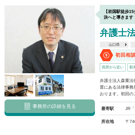
【岩国駅徒歩1
決へと導きます
弁護士法
山口県
初回相
役所から近い
駐
弁護士法人森重法
置にある法律事務
おります。初回のご
事務所の詳細を見る
最寄駅
JR
所在地
〒74