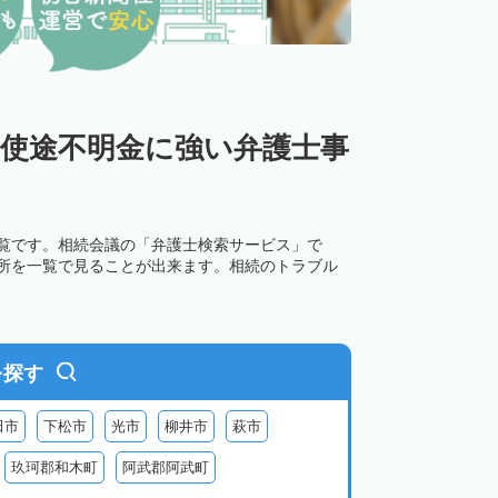
・使途不明金に強い弁護士事
一覧です。相続会議の「弁護士検索サービス」で
務所を一覧で見ることが出来ます。相続のトラブル
を探す
田市
下松市
光市
柳井市
萩市
玖珂郡和木町
阿武郡阿武町