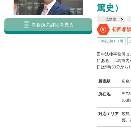
篤史）
広島県
事務所の詳細を見る
初回相
19時以降TEL可
田中法律事務所は
にある、広島市内
日は9時30分から1
最寄駅
広島
所在地
〒73
ル3
対応エリア
広島
媛、