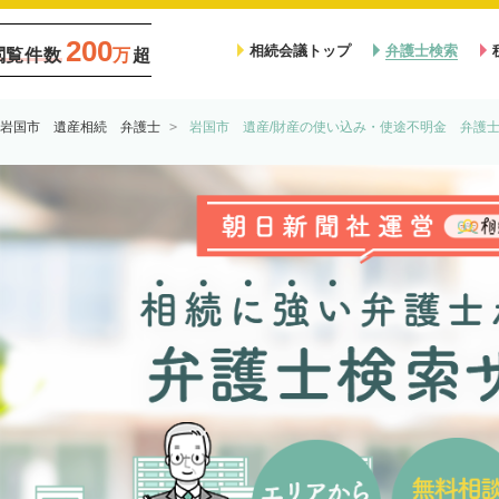
200
相続会議トップ
弁護士検索
閲覧件数
万
超
岩国市 遺産相続 弁護士
岩国市 遺産/財産の使い込み・使途不明金 弁護