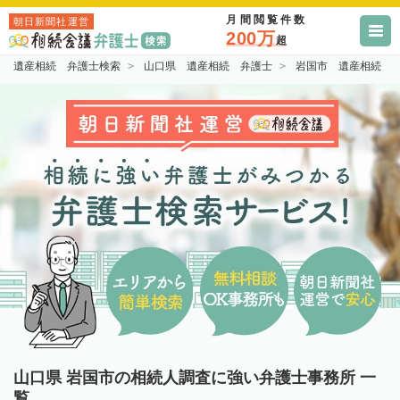
月間閲覧件数
朝日新聞社運営
200万
超
遺産相続 弁護士検索
山口県 遺産相続 弁護士
岩国市 遺産相続 
山口県 岩国市の相続人調査に強い弁護士事務所 一
覧