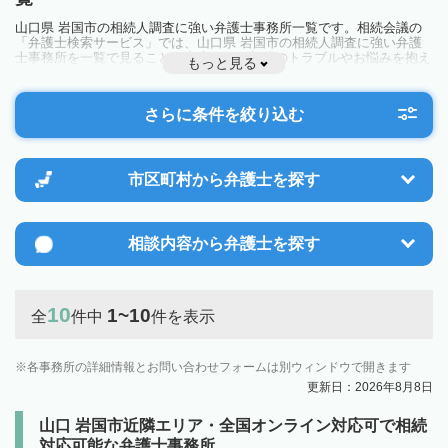
山口県 岩国市の相続人調査に強い弁護士事務所一覧です。相続会議の
「弁護士検索サービス」では、山口県 岩国市の相続人調査に強い弁護
士事務所を一覧で見ることが出来ます。相続のトラブルやお悩みを抱え
もっと見る
ている方は一度近隣の弁護士に相談してみましょう。
さらに条件を絞り込む
市区町村から
弁護士を探す
相談内容から
弁護士を探す
10
1~10
全
件中
件を表示
各事務所の詳細情報とお問い合わせフォームは別ウィンドウで開きます
更新日：2026年8月8日
山口 岩国市近隣エリア・全国オンライン対応可で相続
対応可能な弁護士事務所