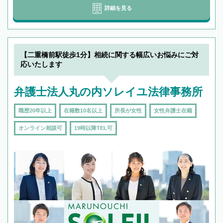
詳細を見る
【二重橋前駅徒歩1分】相続に関する幅広いお悩みにご対
応いたします
弁護士法人丸の内ソレイユ法律事務所
職歴20年以上
在籍数10名以上
所長が女性
女性弁護士在籍
オンライン相談可
19時以降TEL可