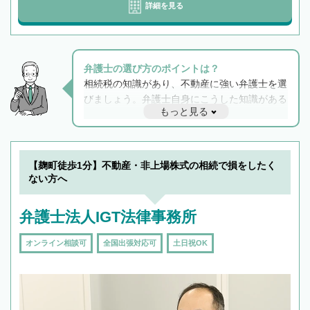
詳細を見る
弁護士の選び方のポイントは？
相続税の知識があり、不動産に強い弁護士を選
びましょう。弁護士自身にこうした知識がある
もっと見る
と他士業との連携もスムーズに進み、トラブル
解決のみならず相続をトータルで任せることが
できます。また、相続は感情がからむ分野なの
でフィーリングも重要です。実際に電話や面談
【麹町徒歩1分】不動産・非上場株式の相続で損をしたく
で複数の弁護士と会話をしてウマが合う方に依
ない方へ
頼をするのがおすすめです。
弁護士法人IGT法律事務所
オンライン相談可
全国出張対応可
土日祝OK