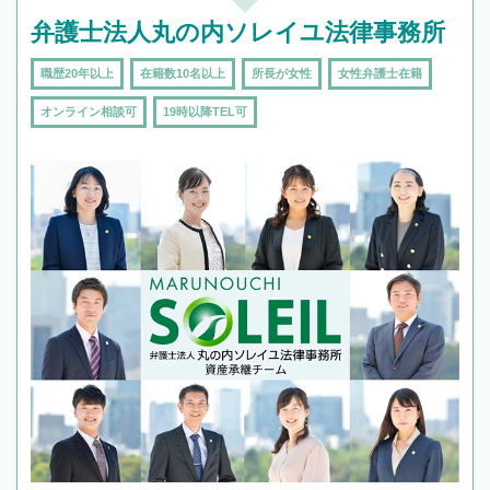
弁護士法人丸の内ソレイユ法律事務所
職歴20年以上
在籍数10名以上
所長が女性
女性弁護士在籍
オンライン相談可
19時以降TEL可