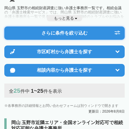
岡山県 玉野市の相続財産調査に強い弁護士事務所一覧です。相続会議
の「弁護士検索サービス」では、岡山県 玉野市の相続財産調査に強い
弁護士事務所を一覧で見ることが出来ます。相続のトラブルやお悩みを
もっと見る
抱えている方は一度近隣の弁護士に相談してみましょう。
さらに条件を絞り込む
市区町村から
弁護士を探す
相談内容から
弁護士を探す
25
1~25
全
件中
件を表示
各事務所の詳細情報とお問い合わせフォームは別ウィンドウで開きます
更新日：2026年8月8日
岡山 玉野市近隣エリア・全国オンライン対応可で相続
対応可能な弁護士事務所