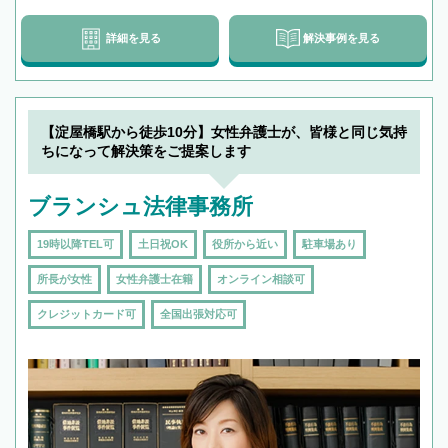
詳細を見る
解決事例を見る
【淀屋橋駅から徒歩10分】女性弁護士が、皆様と同じ気持
ちになって解決策をご提案します
ブランシュ法律事務所
19時以降TEL可
土日祝OK
役所から近い
駐車場あり
所長が女性
女性弁護士在籍
オンライン相談可
クレジットカード可
全国出張対応可