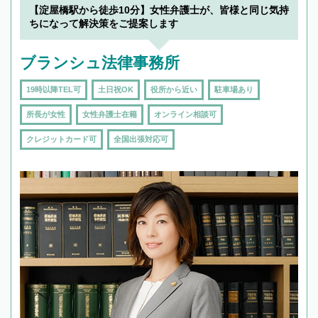
【淀屋橋駅から徒歩10分】女性弁護士が、皆様と同じ気持
ちになって解決策をご提案します
ブランシュ法律事務所
19時以降TEL可
土日祝OK
役所から近い
駐車場あり
所長が女性
女性弁護士在籍
オンライン相談可
クレジットカード可
全国出張対応可