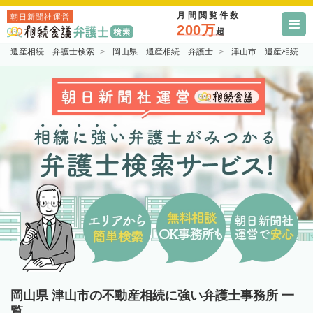
月間閲覧件数
朝日新聞社運営
200万
超
遺産相続 弁護士検索
岡山県 遺産相続 弁護士
津山市 遺産相続 
岡山県 津山市の不動産相続に強い弁護士事務所 一
覧