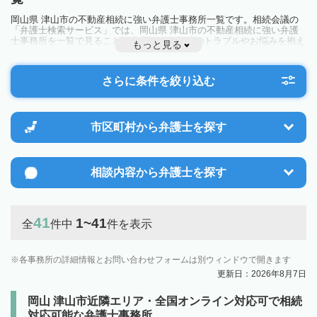
岡山県 津山市の不動産相続に強い弁護士事務所一覧です。相続会議の
「弁護士検索サービス」では、岡山県 津山市の不動産相続に強い弁護
士事務所を一覧で見ることが出来ます。相続のトラブルやお悩みを抱え
もっと見る
ている方は一度近隣の弁護士に相談してみましょう。
さらに条件を絞り込む
市区町村から
弁護士を探す
相談内容から
弁護士を探す
41
1~41
全
件中
件を表示
各事務所の詳細情報とお問い合わせフォームは別ウィンドウで開きます
更新日：2026年8月7日
岡山 津山市近隣エリア・全国オンライン対応可で相続
対応可能な弁護士事務所