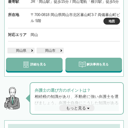
最寄駅
JR「岡山駅」徒歩15分 / 岡山電軌「柳川駅」徒歩5分
所在地
〒700-0818 岡山県岡山市北区蕃山町3-7 両備蕃山町ビ
ル 5階
地図
対応エリア
岡山
岡山県
岡山市
詳細を見る
解決事例を見る
弁護士の選び方のポイントは？
相続税の知識があり、不動産に強い弁護士を選
びましょう。弁護士自身にこうした知識がある
もっと見る
と他士業との連携もスムーズに進み、トラブル
解決のみならず相続をトータルで任せることが
できます。また、相続は感情がからむ分野なの
でフィーリングも重要です。実際に電話や面談