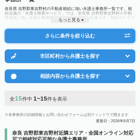
奈良県 吉野郡東吉野村の不動産相続に強い弁護士事務所一覧です。相
続会議の「弁護士検索サービス」では、奈良県 吉野郡東吉野村の不動
産相続に強い弁護士事務所を一覧で見ることが出来ます。相続のトラブ
もっと見る
ルやお悩みを抱えている方は一度近隣の弁護士に相談してみましょう。
さらに条件を絞り込む
市区町村から
弁護士を探す
相談内容から
弁護士を探す
15
1~15
全
件中
件を表示
各事務所の詳細情報とお問い合わせフォームは別ウィンドウで開きます
更新日：2026年8月7日
奈良 吉野郡東吉野村近隣エリア・全国オンライン対応
可で相続対応可能な弁護士事務所