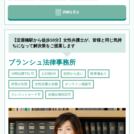
詳細を見る
【淀屋橋駅から徒歩10分】女性弁護士が、皆様と同じ気持
ちになって解決策をご提案します
ブランシュ法律事務所
19時以降TEL可
土日祝OK
役所から近い
駐車場あり
所長が女性
女性弁護士在籍
オンライン相談可
クレジットカード可
全国出張対応可