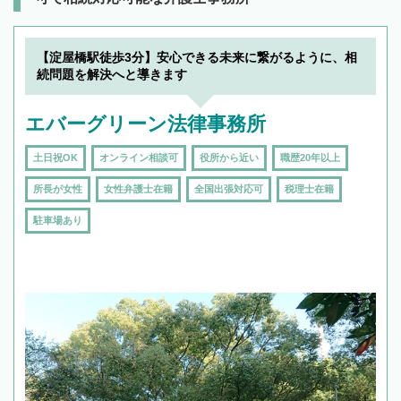
【淀屋橋駅徒歩3分】安心できる未来に繋がるように、相
続問題を解決へと導きます
エバーグリーン法律事務所
土日祝OK
オンライン相談可
役所から近い
職歴20年以上
所長が女性
女性弁護士在籍
全国出張対応可
税理士在籍
駐車場あり