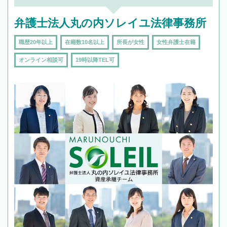
弁護士法人丸の内ソレイユ法律事務所
職歴20年以上
在籍数10名以上
所長が女性
女性弁護士在籍
オンライン相談可
19時以降TEL可