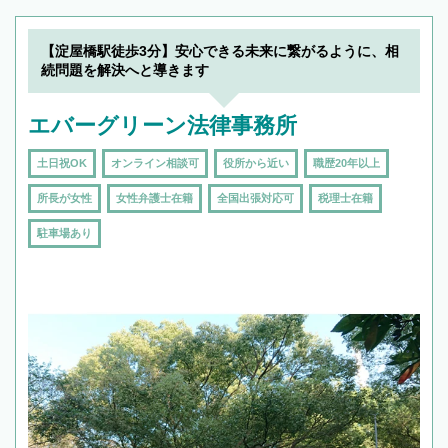
【淀屋橋駅徒歩3分】安心できる未来に繋がるように、相
続問題を解決へと導きます
エバーグリーン法律事務所
土日祝OK
オンライン相談可
役所から近い
職歴20年以上
所長が女性
女性弁護士在籍
全国出張対応可
税理士在籍
駐車場あり