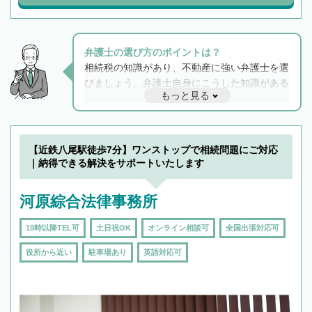
弁護士の選び方のポイントは？
相続税の知識があり、不動産に強い弁護士を選
びましょう。弁護士自身にこうした知識がある
もっと見る
と他士業との連携もスムーズに進み、トラブル
解決のみならず相続をトータルで任せることが
できます。また、相続は感情がからむ分野なの
でフィーリングも重要です。実際に電話や面談
【近鉄八尾駅徒歩7分】ワンストップで相続問題にご対応
で複数の弁護士と会話をしてウマが合う方に依
｜納得できる解決をサポートいたします
頼をするのがおすすめです。
河原綜合法律事務所
19時以降TEL可
土日祝OK
オンライン相談可
全国出張対応可
役所から近い
駐車場あり
英語対応可