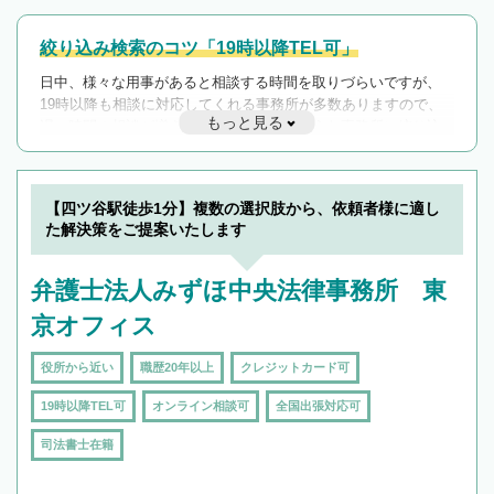
絞り込み検索のコツ「19時以降TEL可」
日中、様々な用事があると相談する時間を取りづらいですが、
19時以降も相談に対応してくれる事務所が多数ありますので、
もっと見る
遅い時間の相談が増えそうな場合はそのような事務所に絞り込
んで検索してみましょう。
19時以降TEL可の条件
を加えて再検索
【四ツ谷駅徒歩1分】複数の選択肢から、依頼者様に適し
た解決策をご提案いたします
弁護士法人みずほ中央法律事務所 東
京オフィス
役所から近い
職歴20年以上
クレジットカード可
19時以降TEL可
オンライン相談可
全国出張対応可
司法書士在籍