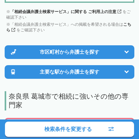
「相続会議弁護士検索サービス」に関する ご利用上の注意
をご
確認下さい
「相続会議弁護士検索サービス」への掲載を希望される場合は
こち
ら
をご確認下さい
市区町村から
弁護士を探す
主要な駅から
弁護士を探す
奈良県 葛城市で相続に強いその他の専
門家
相続税の申告や、
検索条件を変更する
生前の相続税対策