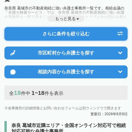
奈良県 葛城市の不動産相続に強い弁護士事務所一覧です。相続会議の
「弁護士検索サービス」では、奈良県 葛城市の不動産相続に強い弁護
士事務所を一覧で見ることが出来ます。相続のトラブルやお悩みを抱え
もっと見る
ている方は一度近隣の弁護士に相談してみましょう。
さらに条件を絞り込む
市区町村から
弁護士を探す
相談内容から
弁護士を探す
18
1~18
全
件中
件を表示
各事務所の詳細情報とお問い合わせフォームは別ウィンドウで開きます
更新日：2026年8月9日
奈良 葛城市近隣エリア・全国オンライン対応可で相続
対応可能な弁護士事務所