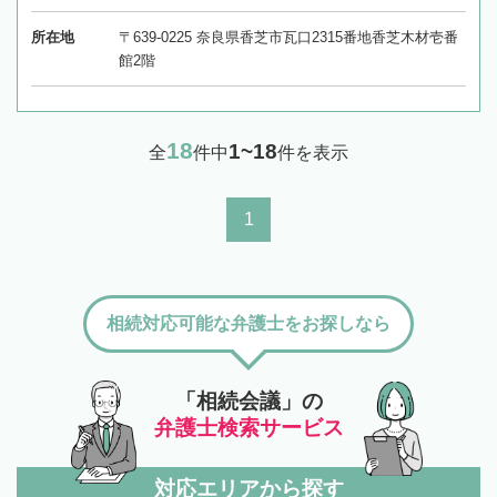
所在地
〒639-0225 奈良県香芝市瓦口2315番地香芝木材壱番
館2階
18
1~18
全
件中
件を表示
1
相続対応可能な弁護士をお探しなら
「相続会議」の
弁護士検索サービス
対応エリアから探す