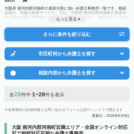
大阪府 南河内郡河南町の遺産分割に強い弁護士事務所一覧です。相続
会議の「弁護士検索サービス」では、大阪府 南河内郡河南町の遺産分
割に強い弁護士事務所を一覧で見ることが出来ます。相続のトラブルや
もっと見る
お悩みを抱えている方は一度近隣の弁護士に相談してみましょう。
さらに条件を絞り込む
市区町村から
弁護士を探す
相談内容から
弁護士を探す
28
1~28
全
件中
件を表示
各事務所の詳細情報とお問い合わせフォームは別ウィンドウで開きます
更新日：2026年8月9日
大阪 南河内郡河南町近隣エリア・全国オンライン対応
可で相続対応可能な弁護士事務所