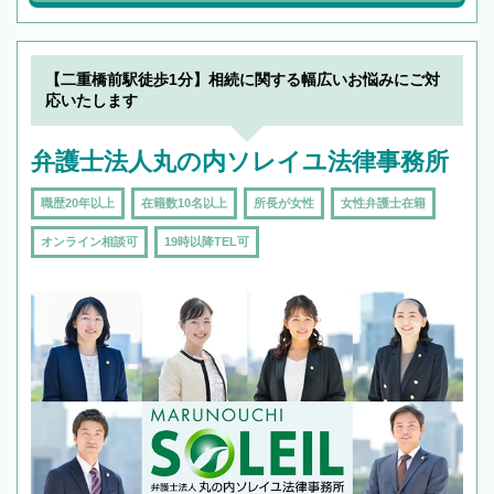
【二重橋前駅徒歩1分】相続に関する幅広いお悩みにご対
応いたします
弁護士法人丸の内ソレイユ法律事務所
職歴20年以上
在籍数10名以上
所長が女性
女性弁護士在籍
オンライン相談可
19時以降TEL可