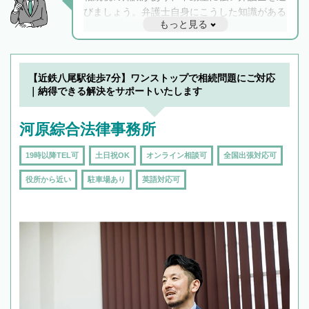
びましょう。弁護士自身にこうした知識がある
もっと見る
と他士業との連携もスムーズに進み、トラブル
解決のみならず相続をトータルで任せることが
できます。また、相続は感情がからむ分野なの
でフィーリングも重要です。実際に電話や面談
【近鉄八尾駅徒歩7分】ワンストップで相続問題にご対応
で複数の弁護士と会話をしてウマが合う方に依
｜納得できる解決をサポートいたします
頼をするのがおすすめです。
河原綜合法律事務所
19時以降TEL可
土日祝OK
オンライン相談可
全国出張対応可
役所から近い
駐車場あり
英語対応可