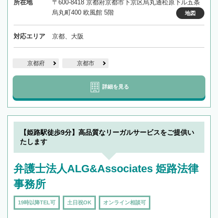
所在地
〒600-8418 京都府京都市下京区烏丸通松原下ル五条
烏丸町400 欧風館 5階
地図
対応エリア
京都、大阪
京都府
京都市
詳細を見る
【姫路駅徒歩9分】高品質なリーガルサービスをご提供い
たします
弁護士法人ALG&Associates 姫路法律
事務所
19時以降TEL可
土日祝OK
オンライン相談可