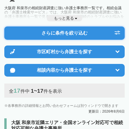
大阪府 和泉市の相続財産調査に強い弁護士事務所一覧です。相続会議
の「弁護士検索サービス」では、大阪府 和泉市の相続財産調査に強い
弁護士事務所を一覧で見ることが出来ます。相続のトラブルやお悩みを
もっと見る
抱えている方は一度近隣の弁護士に相談してみましょう。
さらに条件を絞り込む
市区町村から
弁護士を探す
相談内容から
弁護士を探す
17
1~17
全
件中
件を表示
各事務所の詳細情報とお問い合わせフォームは別ウィンドウで開きます
更新日：2026年8月6日
大阪 和泉市近隣エリア・全国オンライン対応可で相続
対応可能な弁護士事務所