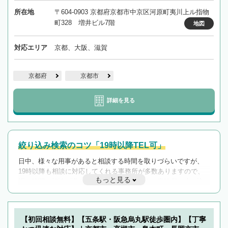
所在地
〒604-0903 京都府京都市中京区河原町夷川上ル指物
町328 増井ビル7階
地図
対応エリア
京都、大阪、滋賀
京都府
京都市
詳細を見る
絞り込み検索のコツ「19時以降TEL可」
日中、様々な用事があると相談する時間を取りづらいですが、
19時以降も相談に対応してくれる事務所が多数ありますので、
もっと見る
遅い時間の相談が増えそうな場合はそのような事務所に絞り込
んで検索してみましょう。
19時以降TEL可の条件
を加えて再検索
【初回相談無料】【五条駅・阪急烏丸駅徒歩圏内】【丁寧