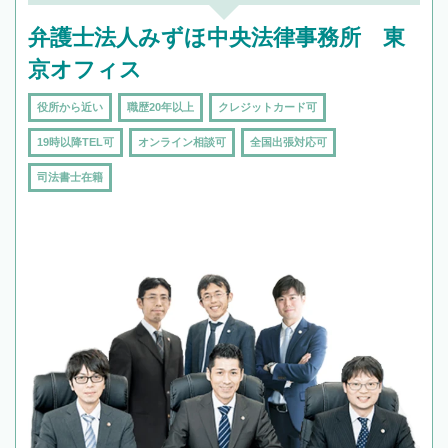
弁護士法人みずほ中央法律事務所 東
京オフィス
役所から近い
職歴20年以上
クレジットカード可
19時以降TEL可
オンライン相談可
全国出張対応可
司法書士在籍