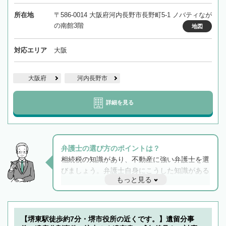
所在地
〒586-0014 大阪府河内長野市長野町5-1 ノバティなが
の南館3階
地図
対応エリア
大阪
大阪府
河内長野市
詳細を見る
弁護士の選び方のポイントは？
相続税の知識があり、不動産に強い弁護士を選
びましょう。弁護士自身にこうした知識がある
もっと見る
と他士業との連携もスムーズに進み、トラブル
解決のみならず相続をトータルで任せることが
できます。また、相続は感情がからむ分野なの
でフィーリングも重要です。実際に電話や面談
【堺東駅徒歩約7分・堺市役所の近くです。】遺留分事
で複数の弁護士と会話をしてウマが合う方に依