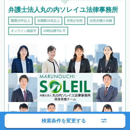
弁護士法人丸の内ソレイユ法律事務所
職歴20年以上
在籍数10名以上
所長が女性
女性弁護士在籍
オンライン相談可
19時以降TEL可
検索条件を変更する