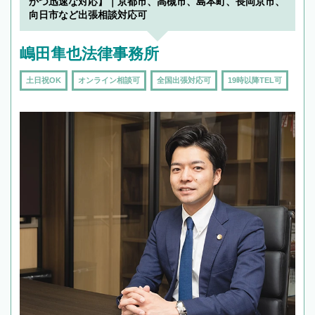
かつ迅速な対応】｜京都市、高槻市、島本町、長岡京市、
向日市など出張相談対応可
嶋田隼也法律事務所
土日祝OK
オンライン相談可
全国出張対応可
19時以降TEL可