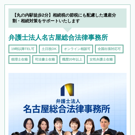
できます。また、相続は感情がからむ分野なの
でフィーリングも重要です。実際に電話や面談
【丸の内駅徒歩2分】相続税の節税にも配慮した遺産分
で複数の弁護士と会話をしてウマが合う方に依
割・相続対策をサポートいたします
頼をするのがおすすめです。
弁護士法人名古屋総合法律事務所
19時以降TEL可
土日祝OK
オンライン相談可
全国出張対応可
税理士在籍
司法書士在籍
職歴20年以上
女性弁護士在籍