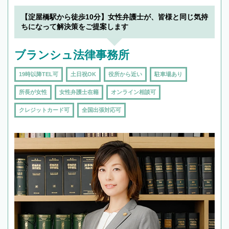
【淀屋橋駅から徒歩10分】女性弁護士が、皆様と同じ気持
ちになって解決策をご提案します
ブランシュ法律事務所
19時以降TEL可
土日祝OK
役所から近い
駐車場あり
所長が女性
女性弁護士在籍
オンライン相談可
クレジットカード可
全国出張対応可