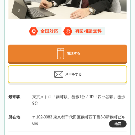
全国対応
初回相談無料
電話する
メールする
最寄駅
東京メトロ「麹町駅」徒歩1分 / JR「四ツ谷駅」徒歩
9分
所在地
〒102-0083 東京都千代田区麴町四丁目3-3新麴町ビル
6階
地図