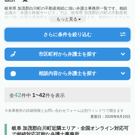
岐阜県 加茂郡白川町の不動産相続に強い弁護士事務所一覧です。相続
会議の「弁護士検索サービス」では、岐阜県 加茂郡白川町の不動産相
続に強い弁護士事務所を一覧で見ることが出来ます。相続のトラブルや
もっと見る
お悩みを抱えている方は一度近隣の弁護士に相談してみましょう。
さらに条件を絞り込む
市区町村から
弁護士を探す
相談内容から
弁護士を探す
42
1~42
全
件中
件を表示
各事務所の詳細情報とお問い合わせフォームは別ウィンドウで開きます
更新日：2026年8月10日
岐阜 加茂郡白川町近隣エリア・全国オンライン対応可
で相続対応可能な弁護士事務所