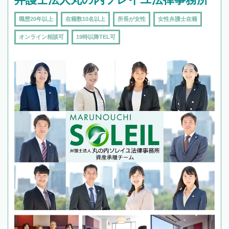
職歴20年以上
在籍数10名以上
所長が女性
女性弁護士在籍
オンライン相談可
19時以降TEL可