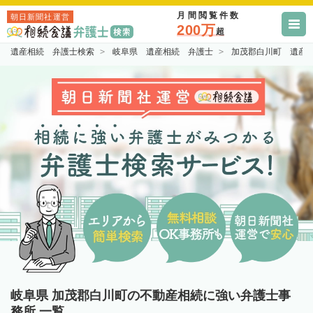
月間閲覧件数
朝日新聞社運営
200万
超
遺産相続 弁護士検索
岐阜県 遺産相続 弁護士
加茂郡白川町 遺産
岐阜県 加茂郡白川町の不動産相続に強い弁護士事
務所 一覧