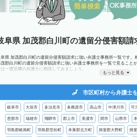
岐阜県 加茂郡白川町の遺留分侵害額請
岐阜県 加茂郡白川町の遺留分侵害額請求に強い弁護士事務所一覧です。
加茂郡白川町の遺留分侵害額請求に強い弁護士事務所を一覧で見ること
方は一度近隣の弁護士に相談してみましょう。
もっと見る
市区町村から
弁護士
岐阜市
大垣市
多治見市
各務原市
高山市
中津川市
可
恵那市
瑞穂市
飛騨市
郡上市
美濃市
関市
山県市
羽島郡岐南町
羽島郡笠松町
本巣郡北方町
揖斐郡大野町
揖