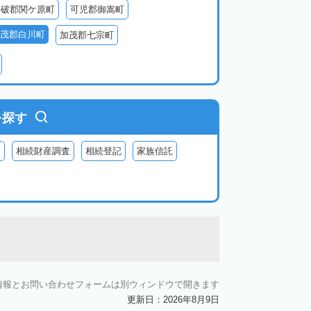
不破郡関ケ原町
可児郡御嵩町
茂郡白川町
加茂郡七宗町
を探す
査
相続財産調査
相続登記
家族信託
情報とお問い合わせフォームは別ウィンドウで開きます
更新日：2026年8月9日