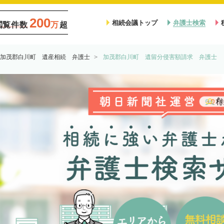
200
相続会議トップ
弁護士検索
閲覧件数
万
超
加茂郡白川町 遺産相続 弁護士
加茂郡白川町 遺留分侵害額請求 弁護士