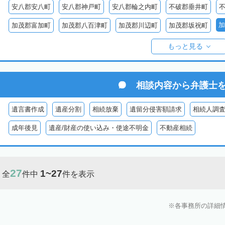
安八郡安八町
安八郡神戸町
安八郡輪之内町
不破郡垂井町
加
加茂郡富加町
加茂郡八百津町
加茂郡川辺町
加茂郡坂祝町
加茂郡東白川村
大野郡白川村
もっと見る
相談内容から
弁護士
遺言書作成
遺産分割
相続放棄
遺留分侵害額請求
相続人調
成年後見
遺産/財産の使い込み・使途不明金
不動産相続
27
1~27
全
件中
件を表示
各事務所の詳細