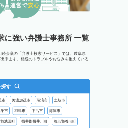
求に強い弁護士事務所 一覧
相続会議の「弁護士検索サービス」では、岐阜県
が出来ます。相続のトラブルやお悩みを抱えている
を探す
児市
美濃加茂市
瑞浪市
土岐市
本巣市
羽島市
下呂市
海津市
斐郡池田町
揖斐郡揖斐川町
養老郡養老町