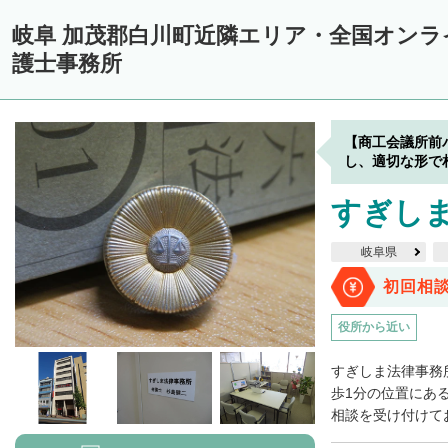
岐阜 加茂郡白川町近隣エリア・全国オン
護士事務所
【商工会議所前
し、適切な形で
すぎし
岐阜県
初回相
役所から近い
すぎしま法律事務
歩1分の位置にあ
相談を受け付けてお