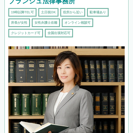
ブランシュ法律事務所
19時以降TEL可
土日祝OK
役所から近い
駐車場あり
所長が女性
女性弁護士在籍
オンライン相談可
クレジットカード可
全国出張対応可