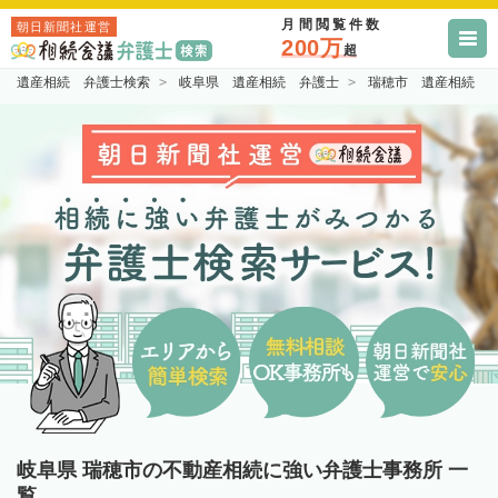
月間閲覧件数
朝日新聞社運営
200万
超
遺産相続 弁護士検索
岐阜県 遺産相続 弁護士
瑞穂市 遺産相続 
岐阜県 瑞穂市の不動産相続に強い弁護士事務所 一
覧