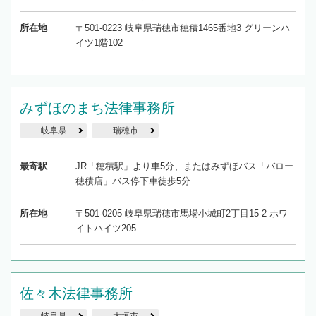
所在地
〒501-0223 岐阜県瑞穂市穂積1465番地3 グリーンハ
イツ1階102
みずほのまち法律事務所
岐阜県
瑞穂市
最寄駅
JR「穂積駅」より車5分、またはみずほバス「バロー
穂積店」バス停下車徒歩5分
所在地
〒501-0205 岐阜県瑞穂市馬場小城町2丁目15-2 ホワ
イトハイツ205
佐々木法律事務所
岐阜県
大垣市