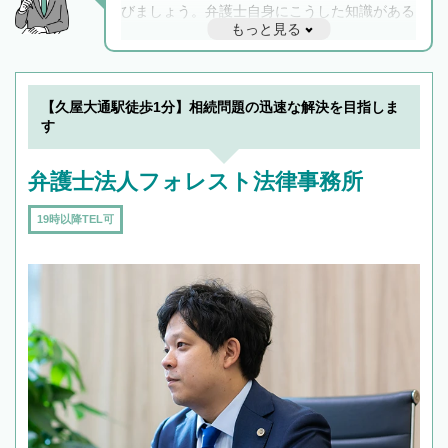
びましょう。弁護士自身にこうした知識がある
もっと見る
と他士業との連携もスムーズに進み、トラブル
解決のみならず相続をトータルで任せることが
できます。また、相続は感情がからむ分野なの
でフィーリングも重要です。実際に電話や面談
【久屋大通駅徒歩1分】相続問題の迅速な解決を目指しま
で複数の弁護士と会話をしてウマが合う方に依
す
頼をするのがおすすめです。
弁護士法人フォレスト法律事務所
19時以降TEL可