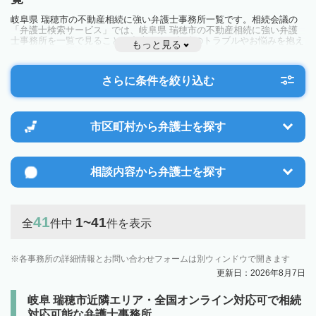
岐阜県 瑞穂市の不動産相続に強い弁護士事務所一覧です。相続会議の
「弁護士検索サービス」では、岐阜県 瑞穂市の不動産相続に強い弁護
士事務所を一覧で見ることが出来ます。相続のトラブルやお悩みを抱え
もっと見る
ている方は一度近隣の弁護士に相談してみましょう。
さらに条件を絞り込む
市区町村から
弁護士を探す
相談内容から
弁護士を探す
41
1~41
全
件中
件を表示
各事務所の詳細情報とお問い合わせフォームは別ウィンドウで開きます
更新日：2026年8月7日
岐阜 瑞穂市近隣エリア・全国オンライン対応可で相続
対応可能な弁護士事務所