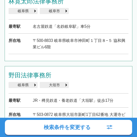
林寛太郎法律事務所
岐阜県
岐阜市
最寄駅
名古屋鉄道「名鉄岐阜駅」車5分
所在地
〒500-8833 岐阜県岐阜市神田町１丁目８−５ 協和興
業ビル6階
野田法律事務所
岐阜県
大垣市
最寄駅
JR・樽見鉄道・養老鉄道「大垣駅」徒歩17分
所在地
〒503-0872 岐阜県大垣市新町1丁目62番地 大運寺ビ
ル3階5号
検索条件を変更する