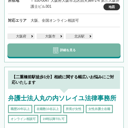
所在地
〒530-0047 大阪府大阪市北区西天満4-1-4 第三大阪弁
護士ビル301
地図
対応エリア
大阪、全国オンライン相談可
大阪府
大阪市
北浜駅
詳細を見る
【二重橋前駅徒歩1分】相続に関する幅広いお悩みにご対
応いたします
弁護士法人丸の内ソレイユ法律事務所
職歴20年以上
在籍数10名以上
所長が女性
女性弁護士在籍
オンライン相談可
19時以降TEL可